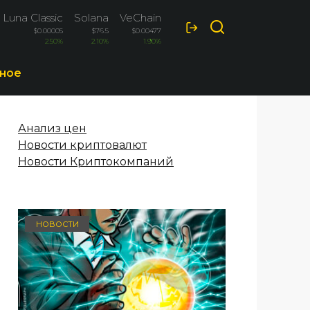
 Luna Classic
Solana
VeChain
Cardano
$0.00005
$76.5
$0.00477
$0.1967
2.50%
2.10%
1.90%
-1.90%
ное
Анализ цен
Новости криптовалют
Новости Криптокомпаний
НОВОСТИ