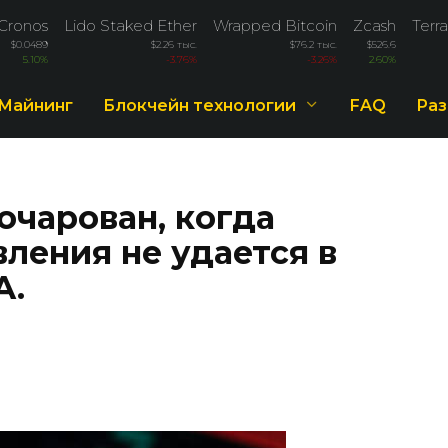
Cronos
Lido Staked Ether
Wrapped Bitcoin
Zcash
Terra
$0.0489
$2.26 тыс.
$76.2 тыс.
$526.6
5.10%
-3.76%
-3.26%
2.60%
Майнинг
Блокчейн технологии
FAQ
Раз
зочарован, когда
ления не удается в
А.