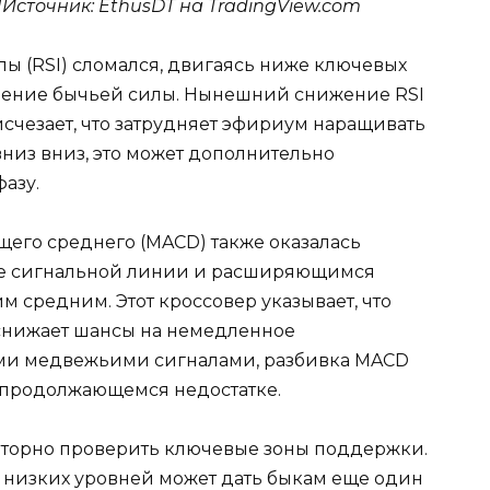
|Источник: EthusDT на TradingView.com
лы (RSI) сломался, двигаясь ниже ключевых
бление бычьей силы. Нынешний снижение RSI
исчезает, что затрудняет эфириум наращивать
вниз вниз, это может дополнительно
азу.
его среднего (MACD) также оказалась
же сигнальной линии и расширяющимся
 средним. Этот кроссовер указывает, что
 снижает шансы на немедленное
ими медвежьими сигналами, разбивка MACD
 продолжающемся недостатке.
вторно проверить ключевые зоны поддержки.
е низких уровней может дать быкам еще один