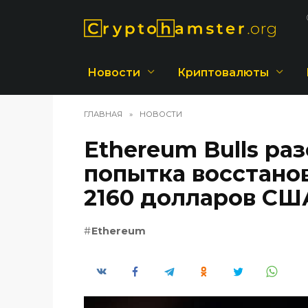
Перейти
к
содержанию
Новости
Криптовалюты
ГЛАВНАЯ
»
НОВОСТИ
Ethereum Bulls ра
попытка восстанов
2160 долларов СШ
Ethereum