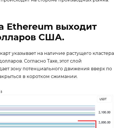
а Ethereum выходит
олларов США.
арт указывает на наличие растущего кластера
олларов. Согласно Тахе, этот слой
здает зону потенциального движения вверх по
акрыться в коротком сжимании.