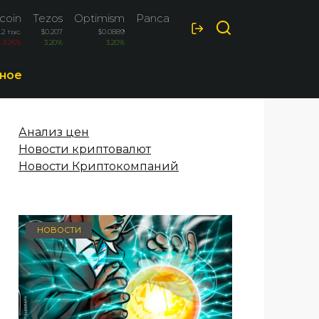
coin
Tezos
Optimism
PancakeSwap
.2 тыс.
$0.207
$0.0889
$1.44
-3.26%
3.20%
3.20%
2.60%
ное
Анализ цен
Новости криптовалют
Новости Криптокомпаний
НОВОСТИ