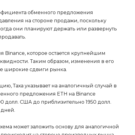
оэффициента обменного предложения
давления на стороне продажи, поскольку
когда они планируют держать или развернуть
продавать.
я Binance, которое остается крупнейшим
квидности. Таким образом, изменения в его
лее широкие сдвиги рынка.
ию, Таха указывает на аналогичный случай в
менного предложения ETH на Binance
00 долл. США до приблизительно 1950 долл.
 дней.
схема может заложить основу для аналогичной
то происходит на стороне производных рынка.