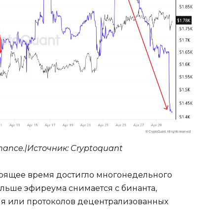
ance.|Источник: Cryptoquant
стоящее время достигло многонедельного
ольше эфиреума снимается с бинанта,
ия или протоколов децентрализованных