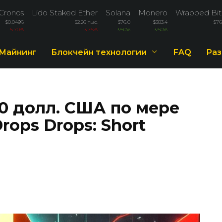
Cronos
Lido Staked Ether
Solana
Monero
Wrapped Bit
$0.0496
$2.26 тыс.
$76.0
$383.4
$76
-5.70%
-3.76%
3.60%
3.60%
Майнинг
Блокчейн технологии
FAQ
Раз
0 долл. США по мере
Drops Drops: Short