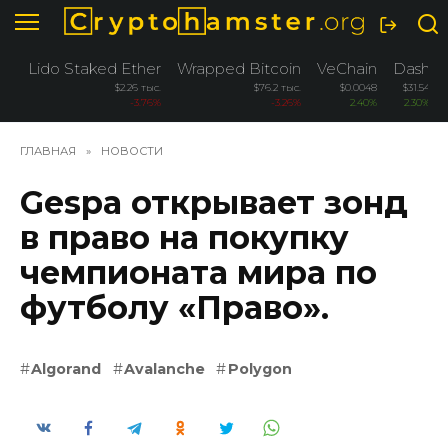
Перейти
к
содержанию
Lido Staked Ether
Wrapped Bitcoin
VeChain
Dash
$2.26 тыс.
$76.2 тыс.
$0.0048
$31.54
-3.76%
-3.26%
2.40%
2.30%
ГЛАВНАЯ
»
НОВОСТИ
Gespa открывает зонд
в право на покупку
чемпионата мира по
футболу «Право».
Algorand
Avalanche
Polygon