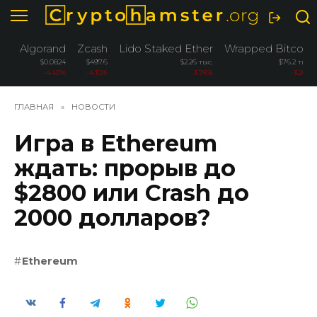
Перейти
к
содержанию
Algorand
Zcash
Lido Staked Ether
Wrapped Bitcoin
$0.0824
$497.6
$2.26 тыс.
$76.2 тыс.
-4.40%
-4.10%
-3.76%
-3.26%
ГЛАВНАЯ
»
НОВОСТИ
Игра в Ethereum
ждать: прорыв до
$2800 или Crash до
2000 долларов?
Ethereum