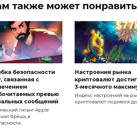
ам также может понравить
бка безопасности
Настроения рынка
, связанная с
криптовалют дости
лечением
3-месячного максим
бочитаемых превью
Индекс настроений на р
нальных сообщений
криптовалют поднялся до
ический гигант Apple
анил брешь в
пасности