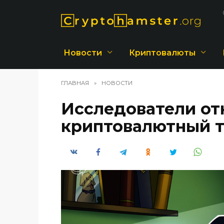
Перейти
к
содержанию
Новости
Криптовалюты
ГЛАВНАЯ
»
НОВОСТИ
Исследователи от
криптовалютный 