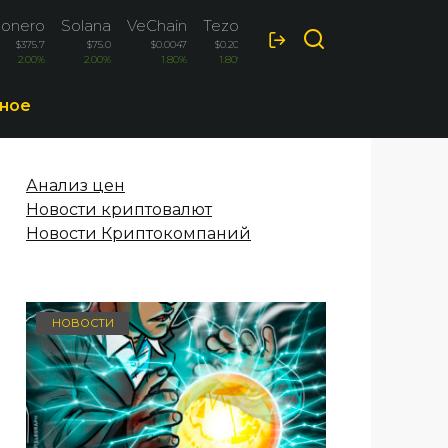
onero
Solana
VeChain
Tezos
$375.7
$75.0
$0.0047
$0.204
2.00%
2.00%
1.80%
1.80%
ное
Анализ цен
Новости криптовалют
Новости Криптокомпаний
НОВОСТИ