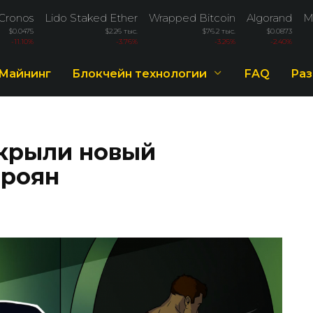
Cronos
Lido Staked Ether
Wrapped Bitcoin
Algorand
M
$0.0475
$2.26 тыс.
$76.2 тыс.
$0.0873
-11.10%
-3.76%
-3.26%
-2.40%
Майнинг
Блокчейн технологии
FAQ
Раз
крыли новый
троян