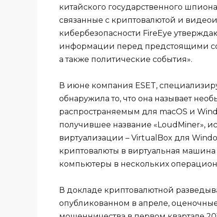
китайского государственного шпиона
связанные с криптовалютой и видеои
кибербезопасности FireEye утверждают
информации перед предстоящими соб
а также политические события».
В июне компания ESET, специализиру
обнаружила то, что она называет не
распространяемым для macOS и Window
получившее название «LoudMiner», и
виртуализации – VirtualBox для Win
криптовалюты в виртуальная машина T
компьютеры в нескольких операцион
В докладе криптовалютной разведыва
опубликованном в апреле, оценочные
мошенничества в первом квартале 20