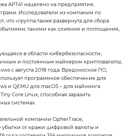
жа APT41 нацелено на предприятия,
грами. Исследователи из компании по
, что «группа также развернута для сбора
ытиями, такими как слияния и поглощения,
ющаяся в области кибербезопасности,
обычным и постоянным майнером криптовалюты,
s с августа 2018 года. Вредоносное ПО,
спользует программное обеспечение для
dows и QEMU для macOS – для майнинга
iny Core Linux, способная заразить
ных системах.
тельной компании CipherTrace,
 убытки от кражи цифровой валюты и
19 года составили 356 миллионов долларов