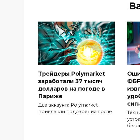
В
Трейдеры Polymarket
Оши
заработали 37 тысяч
ФБР
долларов на погоде в
изв
Париже
удо
сиг
Два аккаунта Polymarket
привлекли подозрения после
Техн
устр
безо