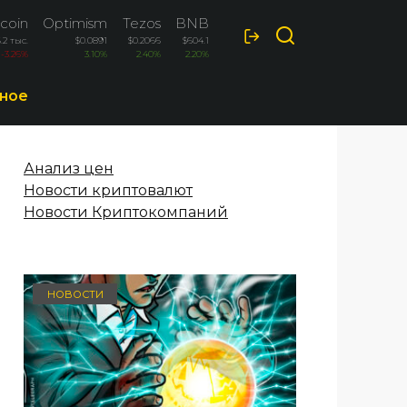
coin
Optimism
Tezos
BNB
.2 тыс.
$0.0891
$0.2066
$604.1
-3.26%
3.10%
2.40%
2.20%
ное
Анализ цен
Новости криптовалют
Новости Криптокомпаний
НОВОСТИ