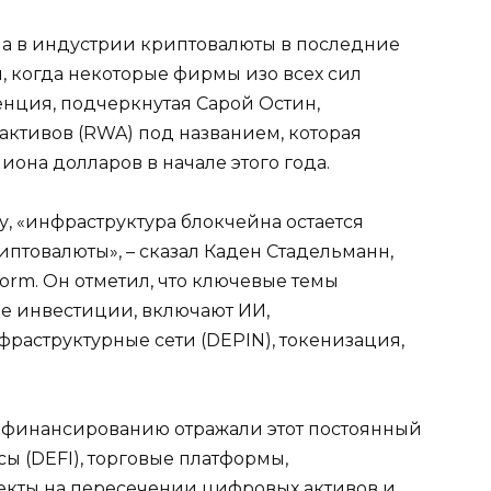
а в индустрии криптовалюты в последние
, когда некоторые фирмы изо всех сил
нция, подчеркнутая Сарой Остин,
ктивов (RWA) под названием, которая
иона долларов в начале этого года.
у, «инфраструктура блокчейна остается
птовалюты», – сказал Каден Стадельманн,
orm. Он отметил, что ключевые темы
е инвестиции, включают ИИ,
аструктурные сети (DEPIN), токенизация,
о финансированию отражали этот постоянный
ы (DEFI), торговые платформы,
екты на пересечении цифровых активов и