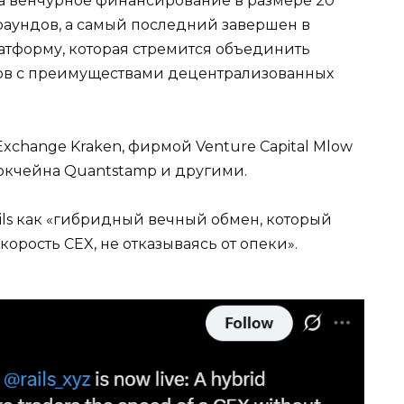
ла венчурное финансирование в размере 20
раундов, а самый последний завершен в
атформу, которая стремится объединить
ов с преимуществами децентрализованных
Exchange Kraken, фирмой Venture Capital Mlow
локчейна Quantstamp и другими.
ls как «гибридный вечный обмен, который
рость CEX, не отказываясь от опеки».