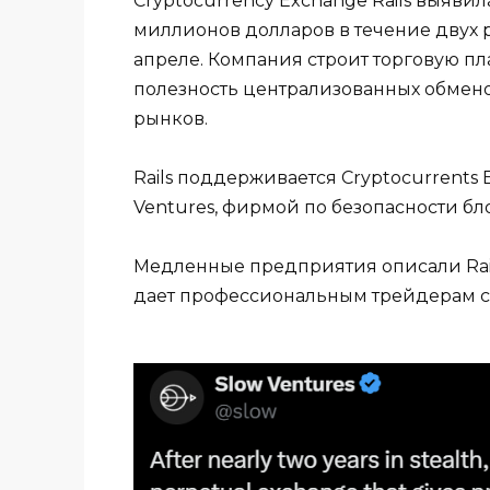
Cryptocurrency Exchange Rails выяви
миллионов долларов в течение двух 
апреле. Компания строит торговую пл
полезность централизованных обмен
рынков.
Rails поддерживается Cryptocurrents 
Ventures, фирмой по безопасности б
Медленные предприятия описали Rai
дает профессиональным трейдерам ско