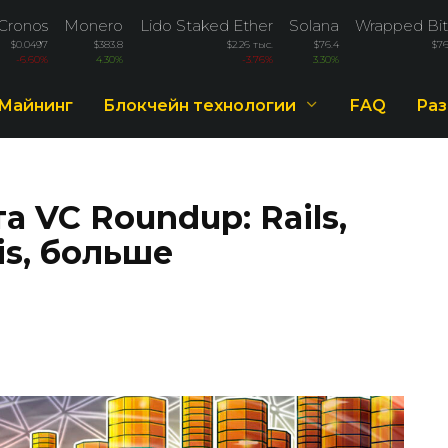
Cronos
Monero
Lido Staked Ether
Solana
Wrapped Bit
$0.0497
$383.8
$2.26 тыс.
$76.4
$76
-6.60%
4.30%
-3.76%
3.30%
Майнинг
Блокчейн технологии
FAQ
Раз
 VC Roundup: Rails,
is, больше