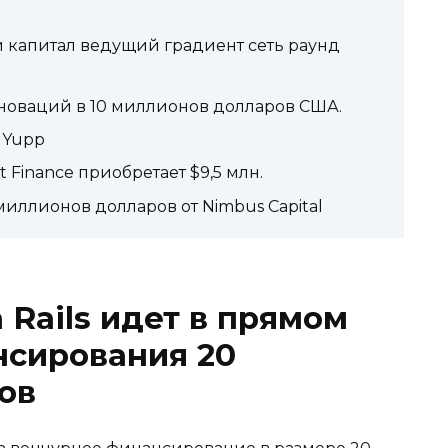
ый капитал ведущий градиент сеть раунд
нноваций в 10 миллионов долларов США.
в Yupp
nt Finance приобретает $9,5 млн.
миллионов долларов от Nimbus Capital
Rails идет в прямом
нсирования 20
ов