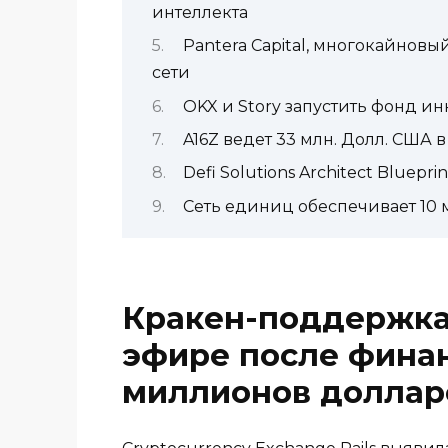
интеллекта
Pantera Capital, многокайнов
сети
OKX и Story запустить фонд и
A16Z ведет 33 млн. Долл. США 
Defi Solutions Architect Bluepri
Сеть единиц обеспечивает 10 
Кракен-поддержка 
эфире после фина
миллионов доллар