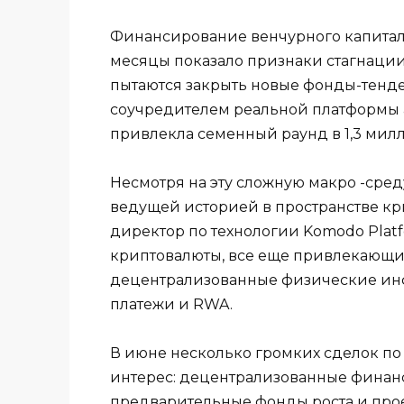
Финансирование венчурного капитал
месяцы показало признаки стагнации
пытаются закрыть новые фонды-тенде
соучредителем реальной платформы а
привлекла семенный раунд в 1,3 милл
Несмотря на эту сложную макро -сред
ведущей историей в пространстве кри
директор по технологии Komodo Platf
криптовалюты, все еще привлекающи
децентрализованные физические инфр
платежи и RWA.
В июне несколько громких сделок п
интерес: децентрализованные финанс
предварительные фонды роста и про