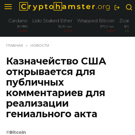
Перейти
к
содержанию
Cardano
Lido Staked Ether
Wrapped Bitcoin
Zcash
$0.1983
$2.26 тыс.
$76.2 тыс.
$512.4
-4.40%
-3.76%
-3.26%
3.10%
ГЛАВНАЯ
»
НОВОСТИ
Казначейство США
открывается для
публичных
комментариев для
реализации
гениального акта
Bitcoin