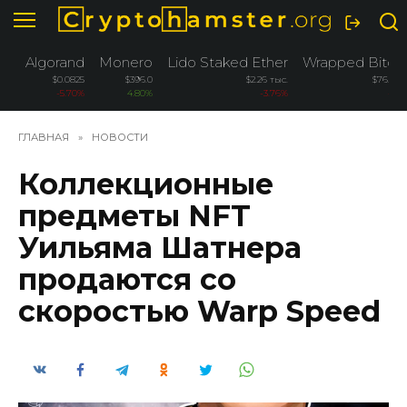
Перейти
к
содержанию
Algorand
Monero
Lido Staked Ether
Wrapped Bitco
$0.0825
$396.0
$2.26 тыс.
$76.2 ты
-5.70%
4.80%
-3.76%
-3.2
ГЛАВНАЯ
»
НОВОСТИ
Коллекционные
предметы NFT
Уильяма Шатнера
продаются со
скоростью Warp Speed