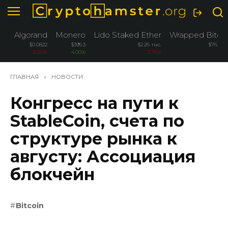
Перейти
к
содержанию
Algorand
Monero
Lido Staked Ether
Wrapped Bitco
$0.0822
$395.3
$2.26 тыс.
$76.2 ты
-5.00%
4.00%
-3.76%
-3.2
ГЛАВНАЯ
»
НОВОСТИ
Конгресс на пути к
StableCoin, счета по
структуре рынка к
августу: Ассоциация
блокчейн
Bitcoin