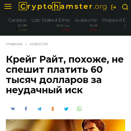
Перейти
к
содержанию
Cardano
Lido Staked Ether
Avalanche
Wrapped Bitc
$0.199
$2.26 тыс.
$6.39
$76.
5.10%
-3.76%
-3.50%
-
ГЛАВНАЯ
»
НОВОСТИ
Крейг Райт, похоже, не
спешит платить 60
тысяч долларов за
неудачный иск