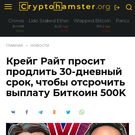
Перейти
к
содержанию
Cronos
Lido Staked Ether
Wrapped Bitcoin
Pancak
$0.0489
$2.26 тыс.
$76.2 тыс.
5.50%
-3.76%
-3.26%
ГЛАВНАЯ
»
НОВОСТИ
Крейг Райт просит
продлить 30-дневный
срок, чтобы отсрочить
выплату Биткоин 500K