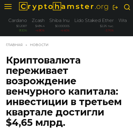
Перейти
к
содержанию
Cardano
Zcash
Shiba Inu
Lido Staked Ether
Wrapp
$0.2087
$494.4
$0.000005
$2.26 тыс.
9.30%
-4.90%
-4.40%
-3.76%
ГЛАВНАЯ
»
НОВОСТИ
Криптовалюта
переживает
возрождение
венчурного капитала:
инвестиции в третьем
квартале достигли
$4,65 млрд.