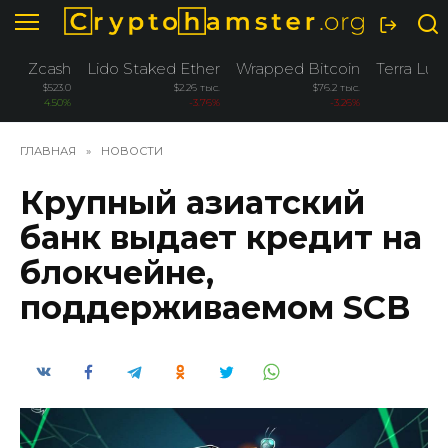
Перейти
к
содержанию
Zcash
Lido Staked Ether
Wrapped Bitcoin
Terra Luna
$523.0
$2.26 тыс.
$76.2 тыс.
4.50%
-3.76%
-3.26%
ГЛАВНАЯ
»
НОВОСТИ
Крупный азиатский
банк выдает кредит на
блокчейне,
поддерживаемом SCB