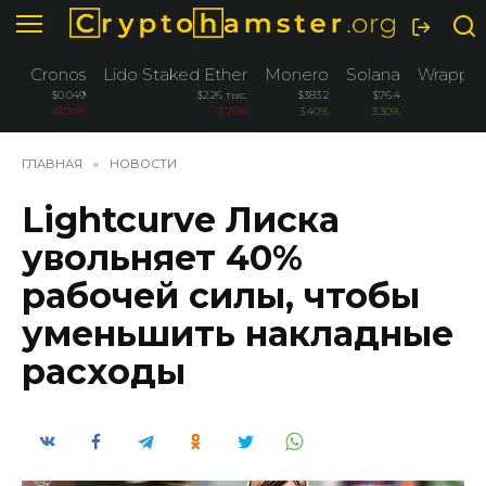
Перейти
к
содержанию
Cronos
Lido Staked Ether
Monero
Solana
Wrapped
$0.049
$2.26 тыс.
$383.2
$76.4
-8.00%
-3.76%
3.40%
3.30%
ГЛАВНАЯ
»
НОВОСТИ
Lightcurve Лиска
увольняет 40%
рабочей силы, чтобы
уменьшить накладные
расходы