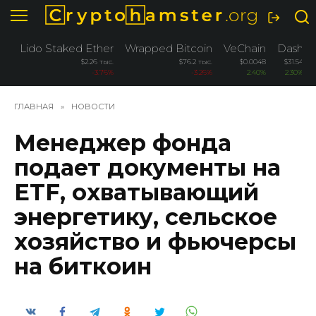
Перейти
к
содержанию
Lido Staked Ether
Wrapped Bitcoin
VeChain
Dash
$2.26 тыс.
$76.2 тыс.
$0.0048
$31.54
-3.76%
-3.26%
2.40%
2.30%
ГЛАВНАЯ
»
НОВОСТИ
Менеджер фонда
подает документы на
ETF, охватывающий
энергетику, сельское
хозяйство и фьючерсы
на биткоин