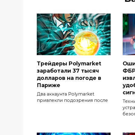
Трейдеры Polymarket
Оши
заработали 37 тысяч
ФБР
долларов на погоде в
изв
Париже
удо
сиг
Два аккаунта Polymarket
привлекли подозрения после
Техн
устр
безо