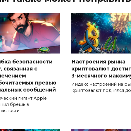
бка безопасности
Настроения рынка
, связанная с
криптовалют дости
лечением
3-месячного максим
бочитаемых превью
Индекс настроений на р
нальных сообщений
криптовалют поднялся до
ический гигант Apple
анил брешь в
пасности