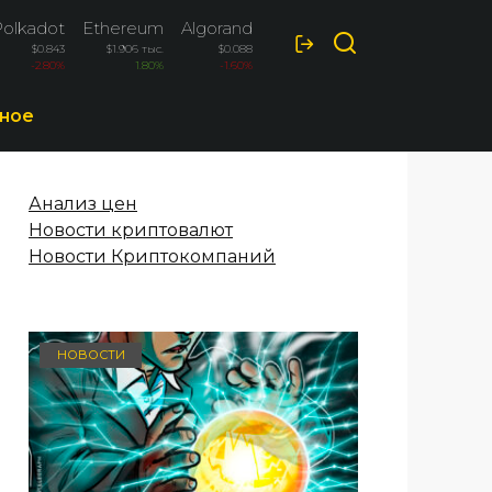
Polkadot
Ethereum
Algorand
Optimism
$0.843
$1.906 тыс.
$0.088
$0.088
-2.80%
1.80%
-1.60%
-1.60%
ное
Анализ цен
Новости криптовалют
Новости Криптокомпаний
НОВОСТИ