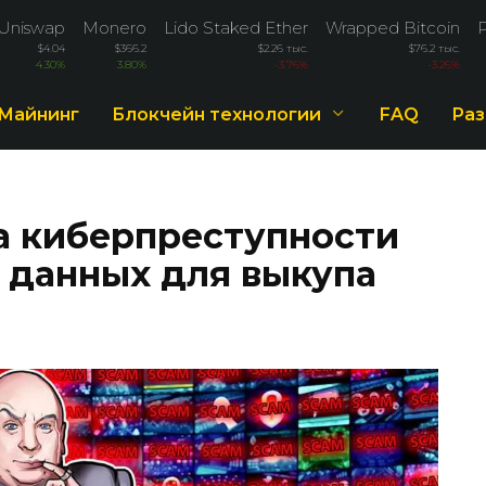
Uniswap
Monero
Lido Staked Ether
Wrapped Bitcoin
$4.04
$366.2
$2.26 тыс.
$76.2 тыс.
4.30%
3.80%
-3.76%
-3.26%
Майнинг
Блокчейн технологии
FAQ
Раз
а киберпреступности
з данных для выкупа