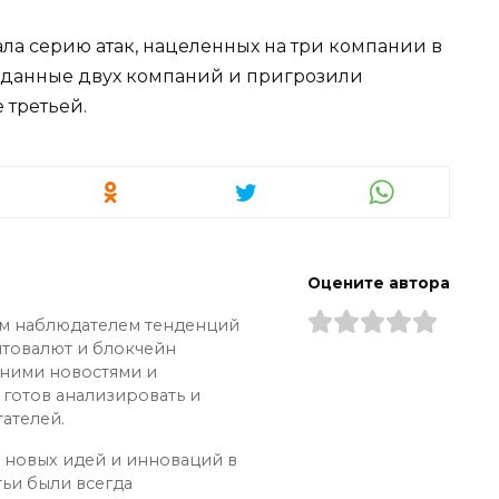
ала серию атак, нацеленных на три компании в
 данные двух компаний и пригрозили
третьей.
Оцените автора
ым наблюдателем тенденций
птовалют и блокчейн
дними новостями и
 готов анализировать и
ателей.
х новых идей и инноваций в
тьи были всегда