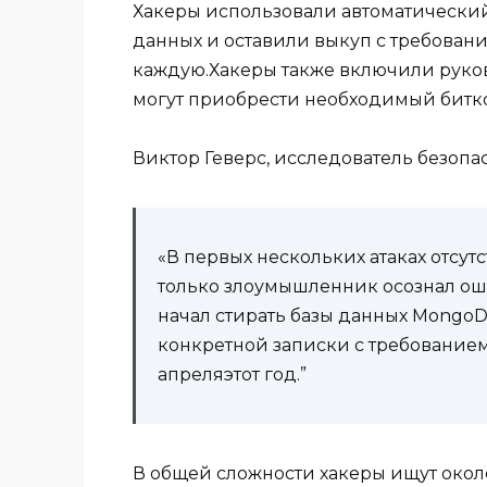
Хакеры использовали автоматически
данных и оставили выкуп с требовани
каждую.Хакеры также включили руково
могут приобрести необходимый битк
Виктор Геверс, исследователь безопас
«В первых нескольких атаках отсут
только злоумышленник осознал оши
начал стирать базы данных MongoD
конкретной записки с требование
апреляэтот год.”
В общей сложности хакеры ищут окол