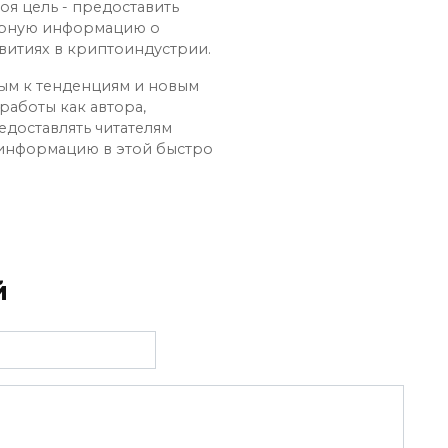
оя цель - предоставить
ерную информацию о
витиях в криптоиндустрии.
ным к тенденциям и новым
работы как автора,
едоставлять читателям
 информацию в этой быстро
й