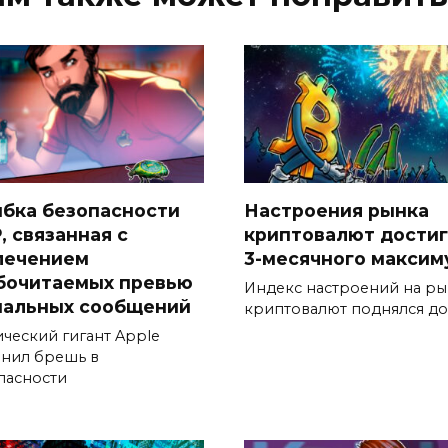
бка безопасности
Настроения рынка
, связанная с
криптовалют дости
лечением
3-месячного максим
бочитаемых превью
Индекс настроений на р
нальных сообщений
криптовалют поднялся до
ический гигант Apple
анил брешь в
пасности