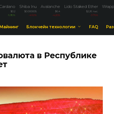
Cardano
Shiba Inu
Avalanche
Lido Staked Ether
Wrapp
$0.2
$0.000005
$6.4
$2.26 тыс.
6.90%
-4.60%
-4.20%
-3.76%
Майнинг
Блокчейн технологии
FAQ
Раз
овалюта в Республике
ет