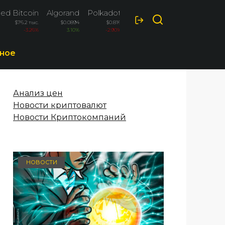
ed Bitcoin
Algorand
Polkadot
Ripple
$76.2 тыс.
$0.0894
$0.816
$1.017
-3.26%
3.10%
-2.90%
-2.10%
ное
Анализ цен
Новости криптовалют
Новости Криптокомпаний
НОВОСТИ