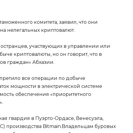
таможенного комитета, заявил, что они
 на нелегальных криптовалют.
иностранцев, участвующих в управлении или
че криптовалюты, но он говорит, что в
ов граждан» Абхазии.
апретило все операции по добыче
аток мощности в электрической системе
имость обеспечения «приоритетного
».
я гвардия в Пуэрто-Ордасе, Венесуэла,
C) производства Bitmain.Владельцам буровых