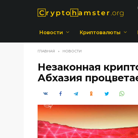
Перейти
к
содержанию
Новости
Криптовалюты
ГЛАВНАЯ
»
НОВОСТИ
Незаконная крипт
Абхазия процвета