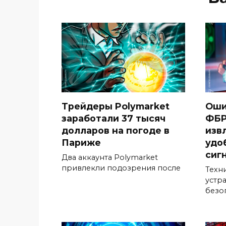
Трейдеры Polymarket
Оши
заработали 37 тысяч
ФБР
долларов на погоде в
изв
Париже
удо
сиг
Два аккаунта Polymarket
привлекли подозрения после
Техн
устр
безо