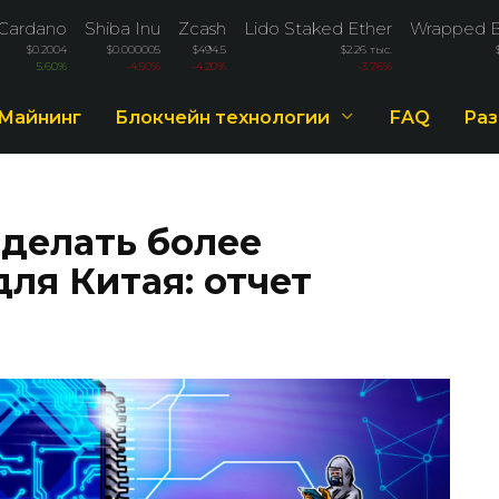
Cardano
Shiba Inu
Zcash
Lido Staked Ether
Wrapped B
$0.2004
$0.000005
$494.5
$2.26 тыс.
5.60%
-4.50%
-4.20%
-3.76%
Майнинг
Блокчейн технологии
FAQ
Раз
сделать более
ля Китая: отчет