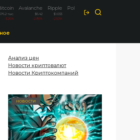
itcoin
Avalanche
Ripple
Polkadot
$76.2 тыс.
$6.42
$1.033
$0.82
-3.26%
-2.90%
-2.50%
-2.10%
ное
Анализ цен
Новости криптовалют
Новости Криптокомпаний
НОВОСТИ