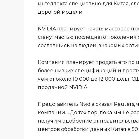
интеллекта специально для Китая, сл
дорогой модели.
NVIDIA планирует начать массовое пр
станут частью последнего поколения 
сославшись на людей, знакомых с эти
Компания планирует продать его по ц
более низких спецификаций и прост
чем от около 10 000 до 12 000 долл.
проданной NVIDIA.
Представитель Nvidia сказал Reuters
компании. «До тех пор, пока мы не р
получим одобрение от правительств
центров обработки данных Китая в 50