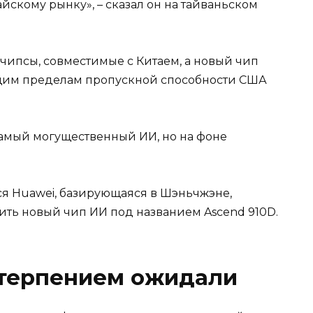
йскому рынку», – сказал он на тайваньском
 чипсы, совместимые с Китаем, а новый чип
ущим пределам пропускной способности США
амый могущественный ИИ, но на фоне
ся Huawei, базирующаяся в Шэньчжэне,
вить новый чип ИИ под названием Ascend 910D.
етерпением ожидали