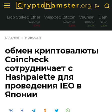
Перейти
к
содержанию
Lido Staked Ether
Wrapped Bitcoin
VeChain
Dash
$2.26 тыс.
$76.2 тыс.
$0.0048
$31.54
-3.76%
-3.26%
2.40%
2.30%
ГЛАВНАЯ
»
НОВОСТИ
обмен криптовалюты
Coincheck
сотрудничает с
Hashpalette для
проведения IEO в
Японии