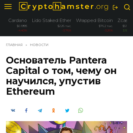
Перейти
к
содержанию
Cardano
Lido Staked Ether
Wrapped Bitcoin
Zcash
$0.1993
$2.26 тыс.
$76.2 тыс.
$511.4
-4.40%
-3.76%
-3.26%
3.10%
ГЛАВНАЯ
»
НОВОСТИ
Основатель Pantera
Capital о том, чему он
научился, упустив
Ethereum