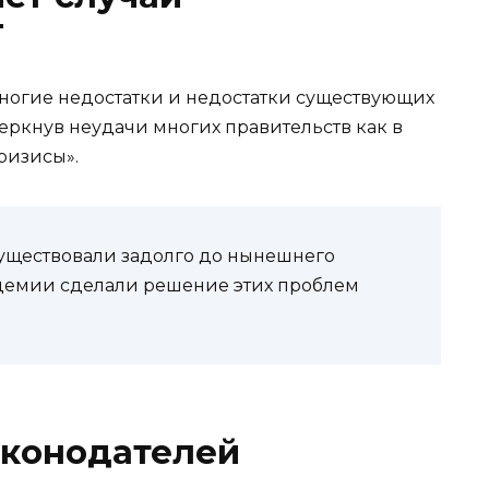
T
огие недостатки и недостатки существующих
черкнув неудачи многих правительств как в
ризисы».
 существовали задолго до нынешнего
демии сделали решение этих проблем
аконодателей