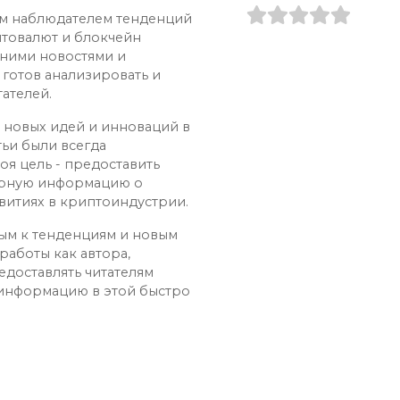
ым наблюдателем тенденций
птовалют и блокчейн
дними новостями и
 готов анализировать и
ателей.
х новых идей и инноваций в
тьи были всегда
оя цель - предоставить
ерную информацию о
витиях в криптоиндустрии.
ным к тенденциям и новым
работы как автора,
едоставлять читателям
 информацию в этой быстро