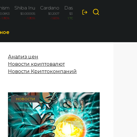
mism
Shiba Inu
Cardano
Dash
$0.0863
$0.000005
$0.2007
$31.1
-1.90%
-1.90%
-1.80%
1.70%
ное
Анализ цен
Новости криптовалют
Новости Криптокомпаний
НОВОСТИ