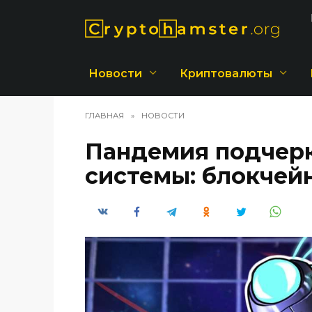
Перейти
к
содержанию
Новости
Криптовалюты
ГЛАВНАЯ
»
НОВОСТИ
Пандемия подчер
системы: блокчей