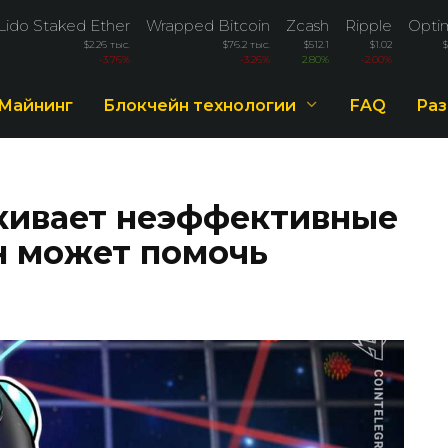
Lido Staked Ether
Wrapped Bitcoin
Zcash
Ripple
Opti
$2.26 тыс.
$76.2 тыс.
$512.1
$1.02
-3.76%
-3.26%
2.80%
-2.00%
Майнинг
Блокчейн технологии
FAQ
Раз
кивает неэффективные
н может помочь