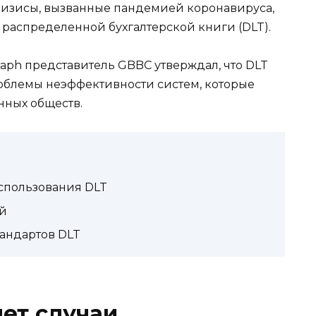
о кризисы, вызванные пандемией коронавируса,
распределенной бухгалтерской книги (DLT).
raph представитель GBBC утверждал, что DLT
облемы неэффективности систем, которые
нных обществ.
использования DLT
й
андартов DLT
яет случаи