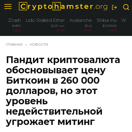
Перейти
к
содержанию
Zcash
Lido Staked Ether
Avalanche
Shiba Inu
Wrap
$493.2
$2.26 тыс.
$6.42
$0.000005
-3.90%
-3.76%
-3.40%
-3.40%
ГЛАВНАЯ
»
НОВОСТИ
Пандит криптовалюта
обосновывает цену
Биткоин в 260 000
долларов, но этот
уровень
недействительной
угрожает митинг