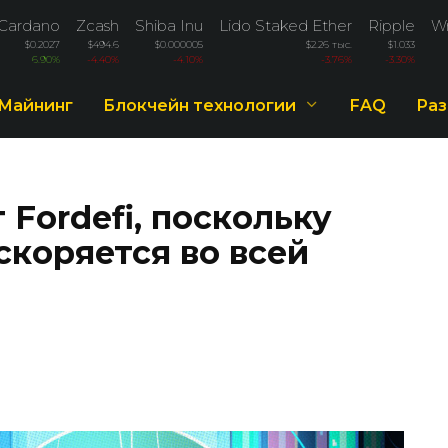
Cardano
Zcash
Shiba Inu
Lido Staked Ether
Ripple
Wr
$0.2027
$494.6
$0.000005
$2.26 тыс.
$1.033
6.90%
-4.40%
-4.10%
-3.76%
-3.30%
Майнинг
Блокчейн технологии
FAQ
Раз
 Fordefi, поскольку
скоряется во всей