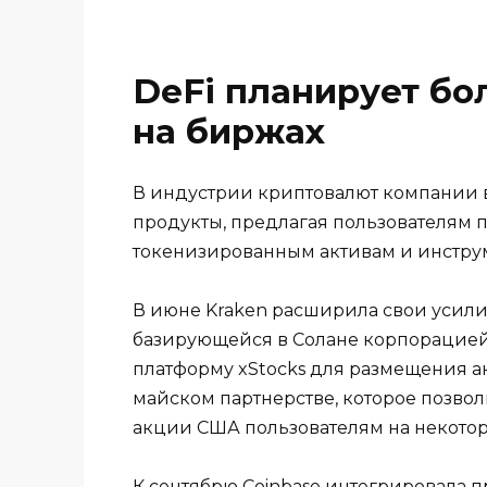
DeFi планирует б
на биржах
В индустрии криптовалют компании в
продукты, предлагая пользователям 
токенизированным активам и инстру
В июне Kraken расширила свои усилия
базирующейся в Солане корпорацией 
платформу xStocks для размещения ак
майском партнерстве, которое позво
акции США пользователям на некото
К сентябрю Coinbase интегрировала 