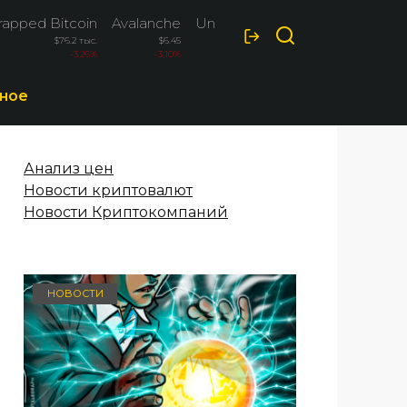
apped Bitcoin
Avalanche
Uniswap
$76.2 тыс.
$6.45
$4.02
-3.26%
-3.10%
-2.80%
ное
Анализ цен
Новости криптовалют
Новости Криптокомпаний
НОВОСТИ