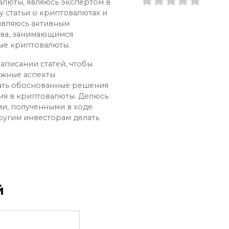
алюты, являюсь экспертом в
у статьи о криптовалютах и
 являюсь активным
ва, занимающимся
ые криптовалюты.
аписании статей, чтобы
ожные аспекты
ать обоснованные решения
ия в криптовалюты. Делюсь
и, полученными в ходе
ругим инвесторам делать
й