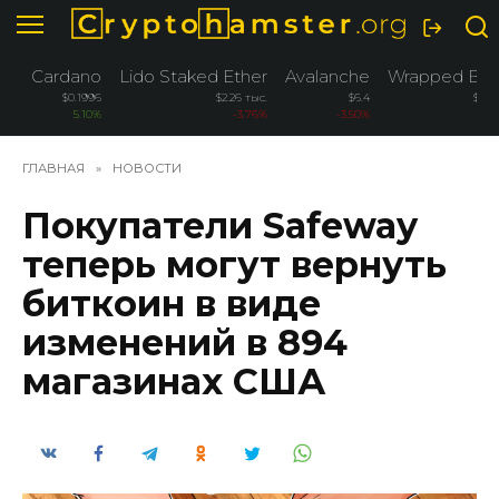
Перейти
к
содержанию
Cardano
Lido Staked Ether
Avalanche
Wrapped Bitc
$0.1996
$2.26 тыс.
$6.4
$76.
5.10%
-3.76%
-3.50%
-
ГЛАВНАЯ
»
НОВОСТИ
Покупатели Safeway
теперь могут вернуть
биткоин в виде
изменений в 894
магазинах США