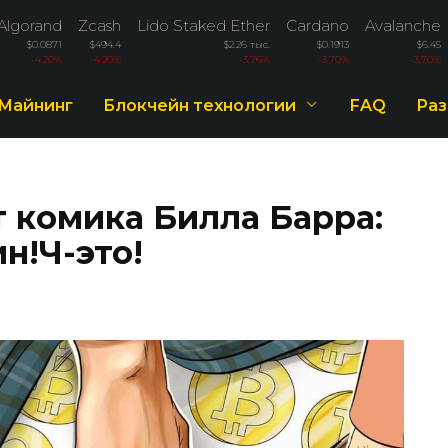
Algorand
Zcash
Lido Staked Ether
Cardano
Avalanche
$0.0871
$494.4
$2.26 тыс.
$0.1913
$6.45
-4.20%
-4.20%
-3.76%
-3.70%
-3.70%
Майнинг
Блокчейн технологии
FAQ
Раз
 комика Билла Барра:
н!Ч-это!