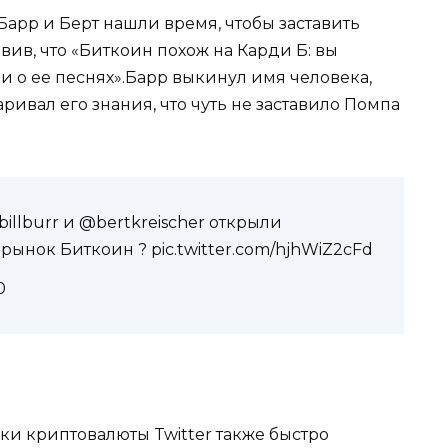
Барр и Берт нашли время, чтобы заставить
вив, что «Биткоин похож на Карди Б: вы
и о ее песнях».Барр выкинул имя человека,
аривал его знания, что чуть не заставило Помпа
illburr и @bertkreischer открыли
ынок Биткоин ? pic.twitter.com/hjhWiZ2cFd
0
ки криптовалюты Twitter также быстро