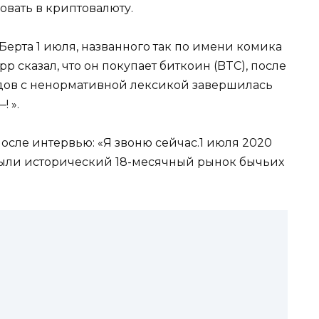
вать в криптовалюту.
Берта 1 июля, названного так по имени комика
р сказал, что он покупает биткоин (BTC), после
радов с ненормативной лексикой завершилась
! ».
осле интервью: «Я звоню сейчас.1 июля 2020
рыли исторический 18-месячный рынок бычьих