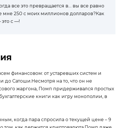
когда все это превращается в… вы все равно
те мне 250 с моих миллионов долларов?Как
это с —!
лия
всем финансовом: от устаревших систем и
до Сатоши.Несмотря на то, что он не
сового жаргона, Помп придерживался простых
бухгалтерские книги как игру монополии, в
ным, когда пара спросила о текущей цене – 9
 о том, как держится криптовалюта.Помп даже