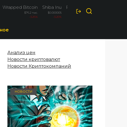
Wrapped Bitcoin
Shiba Inu
Polkadot
$76.2 тыс.
$0.000005
$0.826
-3.26%
-3.20%
-3.20%
ное
Анализ цен
Новости криптовалют
Новости Криптокомпаний
НОВОСТИ