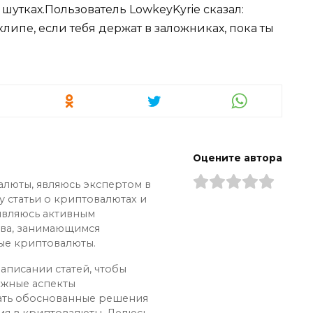
шутках.Пользователь LowkeyKyrie сказал:
ипе, если тебя держат в заложниках, пока ты
Оцените автора
алюты, являюсь экспертом в
у статьи о криптовалютах и
 являюсь активным
ва, занимающимся
ые криптовалюты.
аписании статей, чтобы
ожные аспекты
ать обоснованные решения
ия в криптовалюты. Делюсь