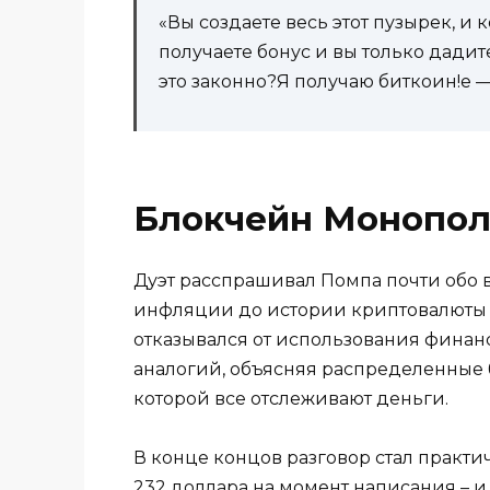
«Вы создаете весь этот пузырек, и 
получаете бонус и вы только дади
это законно?Я получаю биткоин!е — 
Блокчейн Монопо
Дуэт расспрашивал Помпа почти обо 
инфляции до истории криптовалюты и 
отказывался от использования финан
аналогий, объясняя распределенные 
которой все отслеживают деньги.
В конце концов разговор стал практич
232 доллара на момент написания – и