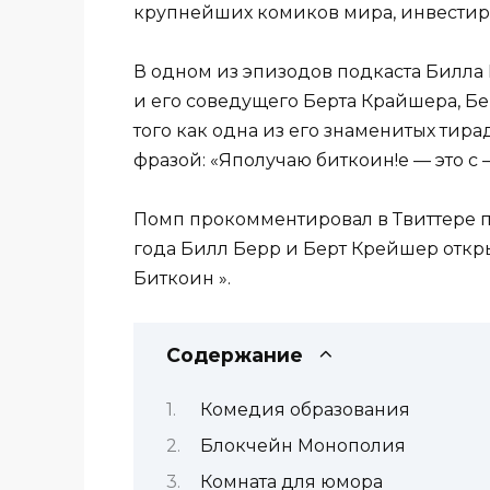
крупнейших комиков мира, инвестиро
В одном из эпизодов подкаста Билла 
и его соведущего Берта Крайшера, Бер
того как одна из его знаменитых ти
фразой: «Яполучаю биткоин!е — это с —
Помп прокомментировал в Твиттере п
года Билл Берр и Берт Крейшер отк
Биткоин ».
Содержание
Комедия образования
Блокчейн Монополия
Комната для юмора