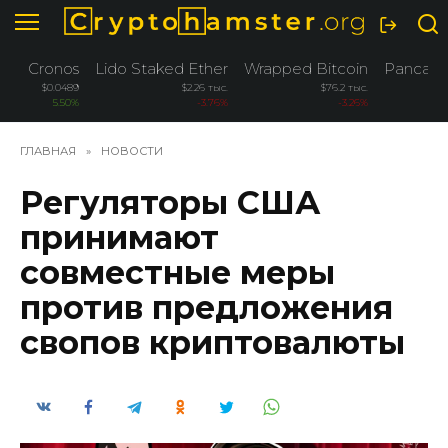
Перейти
к
содержанию
Cronos
Lido Staked Ether
Wrapped Bitcoin
Pancak
$0.0489
$2.26 тыс.
$76.2 тыс.
5.50%
-3.76%
-3.26%
ГЛАВНАЯ
»
НОВОСТИ
Регуляторы США
принимают
совместные меры
против предложения
свопов криптовалюты