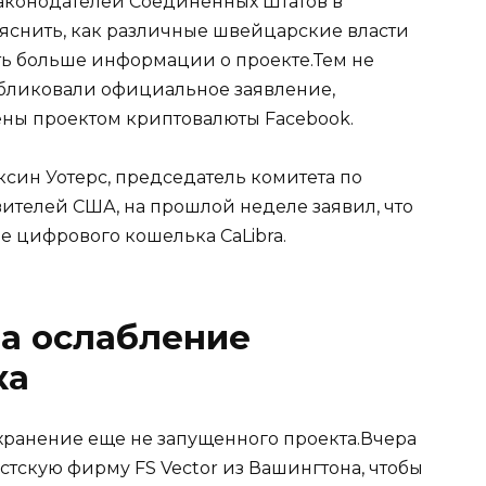
законодателей Соединенных Штатов в
яснить, как различные швейцарские власти
нать больше информации о проекте.Тем не
убликовали официальное заявление,
ены проектом криптовалюты Facebook.
син Уотерс, председатель комитета по
ителей США, на прошлой неделе заявил, что
ее цифрового кошелька CaLibra.
за ослабление
ка
охранение еще не запущенного проекта.Вчера
стскую фирму FS Vector из Вашингтона, чтобы