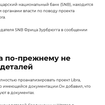
арский национальный банк (SNB), находится
и органами власти по поводу проекта
ra.
седателя SNB Фрица Зурбрюгга в сообщении
a по-прежнему не
 деталей
олностью проанализировать проект Libra,
ер имеющейся документации.Он добавил, что
уют в документах.