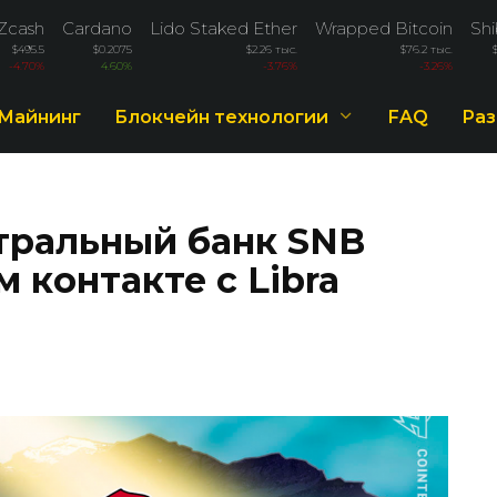
Zcash
Cardano
Lido Staked Ether
Wrapped Bitcoin
Shi
$495.5
$0.2075
$2.26 тыс.
$76.2 тыс.
-4.70%
4.60%
-3.76%
-3.26%
Майнинг
Блокчейн технологии
FAQ
Раз
тральный банк SNB
 контакте с Libra