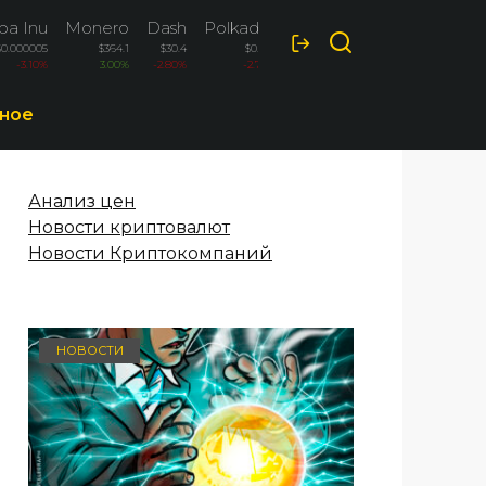
ba Inu
Monero
Dash
Polkadot
$0.000005
$364.1
$30.4
$0.823
-3.10%
3.00%
-2.80%
-2.70%
ное
Анализ цен
Новости криптовалют
Новости Криптокомпаний
НОВОСТИ