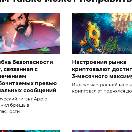
бка безопасности
Настроения рынка
, связанная с
криптовалют дости
лечением
3-месячного максим
бочитаемых превью
Индекс настроений на р
нальных сообщений
криптовалют поднялся до
ический гигант Apple
анил брешь в
пасности