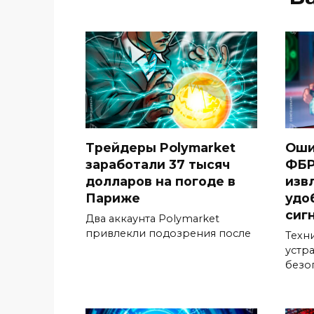
Трейдеры Polymarket
Оши
заработали 37 тысяч
ФБР
долларов на погоде в
изв
Париже
удо
сиг
Два аккаунта Polymarket
привлекли подозрения после
Техн
устр
безо