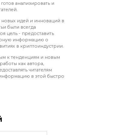
 готов анализировать и
ателей.
х новых идей и инноваций в
тьи были всегда
оя цель - предоставить
ерную информацию о
витиях в криптоиндустрии.
ным к тенденциям и новым
работы как автора,
едоставлять читателям
 информацию в этой быстро
й