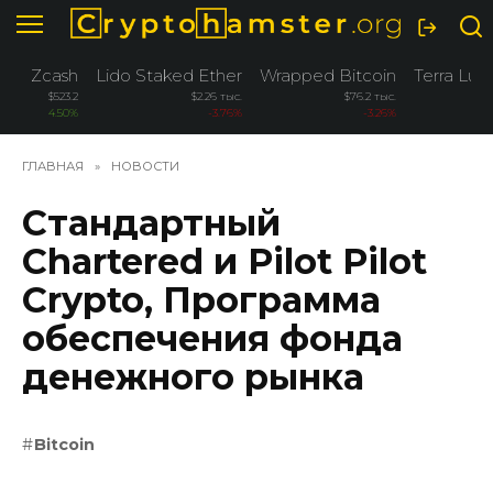
Перейти
к
содержанию
Zcash
Lido Staked Ether
Wrapped Bitcoin
Terra Luna
$523.2
$2.26 тыс.
$76.2 тыс.
4.50%
-3.76%
-3.26%
ГЛАВНАЯ
»
НОВОСТИ
Стандартный
Chartered и Pilot Pilot
Crypto, Программа
обеспечения фонда
денежного рынка
Bitcoin