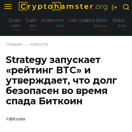
Перейти
к
содержанию
Zcash
Dash
Avalanche
Lido Staked Ether
Shiba In
$490.7
$30.3
$6.42
$2.26 тыс.
$0.00000
-5.30%
-3.90%
-3.80%
-3.76%
-3.60
ГЛАВНАЯ
»
НОВОСТИ
Strategy запускает
«рейтинг BTC» и
утверждает, что долг
безопасен во время
спада Биткоин
Bitcoin