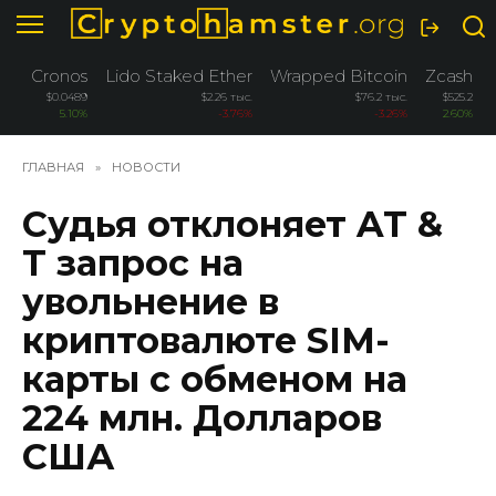
Перейти
к
содержанию
Cronos
Lido Staked Ether
Wrapped Bitcoin
Zcash
$0.0489
$2.26 тыс.
$76.2 тыс.
$525.2
5.10%
-3.76%
-3.26%
2.60%
ГЛАВНАЯ
»
НОВОСТИ
Судья отклоняет AT &
T запрос на
увольнение в
криптовалюте SIM-
карты с обменом на
224 млн. Долларов
США