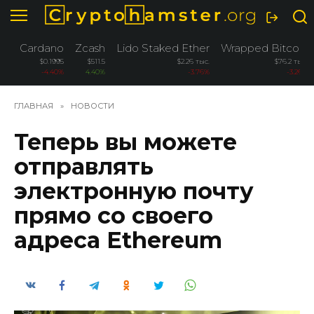
Перейти
к
содержанию
Cardano
Zcash
Lido Staked Ether
Wrapped Bitcoin
$0.1995
$511.5
$2.26 тыс.
$76.2 тыс.
-4.40%
4.40%
-3.76%
-3.26%
ГЛАВНАЯ
»
НОВОСТИ
Теперь вы можете
отправлять
электронную почту
прямо со своего
адреса Ethereum