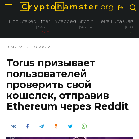
Перейти
к
содержанию
Lido Staked Ether
Wrapped Bitcoin
Terra Luna Classic
$2.26 тыс.
$76.2 тыс.
$0.00005
-3.76%
-3.26%
2.50%
ГЛАВНАЯ
»
НОВОСТИ
Torus призывает
пользователей
проверить свой
кошелек, отправив
Ethereum через Reddit