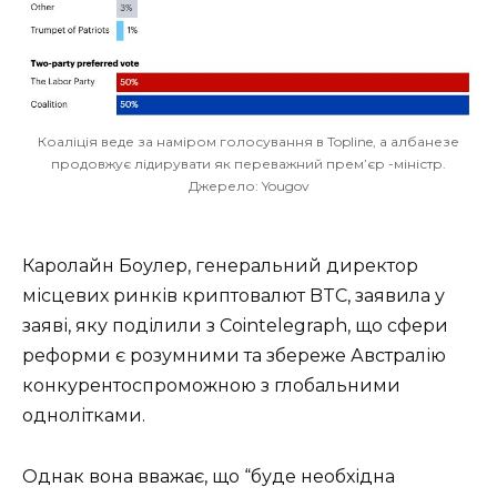
Коаліція веде за наміром голосування в Topline, а албанезе
продовжує лідирувати як переважний прем’єр -міністр.
Джерело: Yougov
Каролайн Боулер, генеральний директор
місцевих ринків криптовалют BTC, заявила у
заяві, яку поділили з Cointelegraph, що сфери
реформи є розумними та збереже Австралію
конкурентоспроможною з глобальними
однолітками.
Однак вона вважає, що “буде необхідна