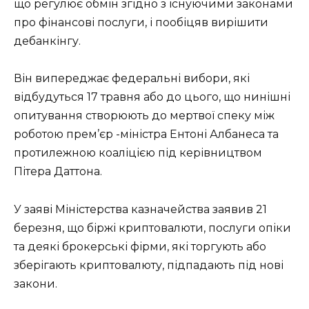
що регулює обмін згідно з існуючими законами
про фінансові послуги, і пообіцяв вирішити
дебанкінгу.
Він випереджає федеральні вибори, які
відбудуться 17 травня або до цього, що нинішні
опитування створюють до мертвої спеку між
роботою прем’єр -міністра Ентоні Албанеса та
протилежною коаліцією під керівництвом
Пітера Даттона.
У заяві Міністерства казначейства заявив 21
березня, що біржі криптовалюти, послуги опіки
та деякі брокерські фірми, які торгують або
зберігають криптовалюту, підпадають під нові
закони.