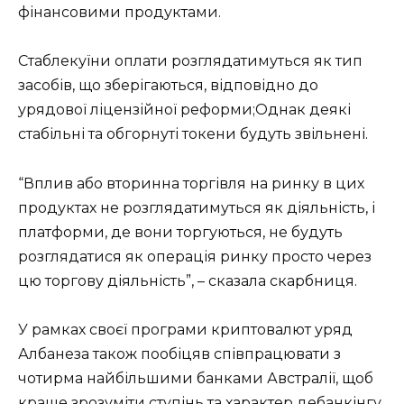
фінансовими продуктами.
Стаблекуїни оплати розглядатимуться як тип
засобів, що зберігаються, відповідно до
урядової ліцензійної реформи;Однак деякі
стабільні та обгорнуті токени будуть звільнені.
“Вплив або вторинна торгівля на ринку в цих
продуктах не розглядатимуться як діяльність, і
платформи, де вони торгуються, не будуть
розглядатися як операція ринку просто через
цю торгову діяльність”, – сказала скарбниця.
У рамках своєї програми криптовалют уряд
Албанеза також пообіцяв співпрацювати з
чотирма найбільшими банками Австралії, щоб
краще зрозуміти ступінь та характер дебанкінгу.