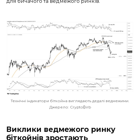
для бичачого та ведмежого ринків.
Технічні індикатори біткойна виглядають дедалі ведмежими.
Джерело: Crypto₿irb
Виклики ведмежого ринку
біткойнів зростають