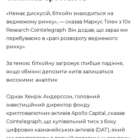
«Немає дискусій, біткойн знаходиться на
ведмежому ринку», — сказав Маркус Тілен з 10x
Research Cointelegraph. Він додав, що зараз ми
перебуваємо в «ралі розвороту ведмежого
ринку».
За темою: біткойну загрожує глибше падіння,
якщо обмінні депозити китів залишаться
високими: аналітик
Однак Хенрік Андерссон, головний
інвестиційний директор фонду
криптовалютних активів Apollo Capital, сказав
Cointelegraph, що купівельний тиск з боку
цифрових казначейських активів (DAT), який