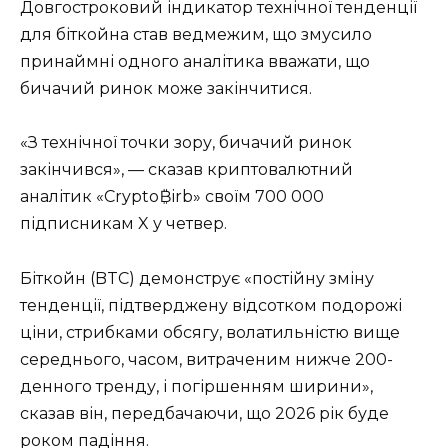
Довгостроковий індикатор технічної тенденції
для біткойна став ведмежим, що змусило
принаймні одного аналітика вважати, що
бичачий ринок може закінчитися.
«З технічної точки зору, бичачий ринок
закінчився», — сказав криптовалютний
аналітик «Crypto₿irb» своїм 700 000
підписникам X у четвер.
Біткойн (BTC) демонструє «постійну зміну
тенденції, підтверджену відсотком подорожі
ціни, стрибками обсягу, волатильністю вище
середнього, часом, витраченим нижче 200-
денного тренду, і погіршенням ширини»,
сказав він, передбачаючи, що 2026 рік буде
роком падіння.