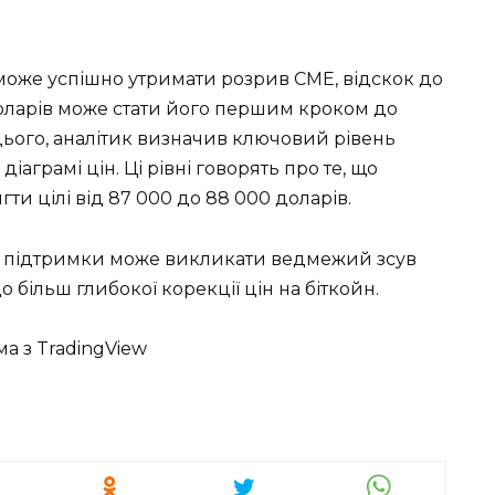
 може успішно утримати розрив CME, відскок до
доларів може стати його першим кроком до
цього, аналітик визначив ключовий рівень
іаграмі цін. Ці рівні говорять про те, що
ти цілі від 87 000 до 88 000 доларів.
и підтримки може викликати ведмежий зсув
 більш глибокої корекції цін на біткойн.
ма з TradingView