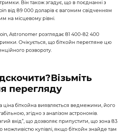
тримки. Він також згадує, що в поєднанні з
oin від 89 000 доларів є вагомим свідченням
им на місцевому рівні.
coin, Astronomer розглядає 81 400-82 400
римки. Очікується, що біткойн перегляне цю
енційного розвороту.
ідскочити?Візьміть
ля перегляду
а ціна біткойна виявляється ведмежими, його
більною, згідно з аналізом астрономів.
вгий вхід”, що дозволяє припустити, що зона 83
ю можливістю купівлі, якщо біткойн знайде там