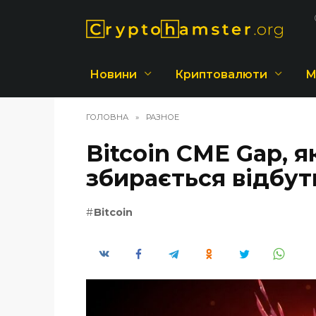
Перейти
до
вмісту
Новини
Криптовалюти
М
ГОЛОВНА
»
РАЗНОЕ
Bitcoin CME Gap, 
збирається відбут
Bitcoin