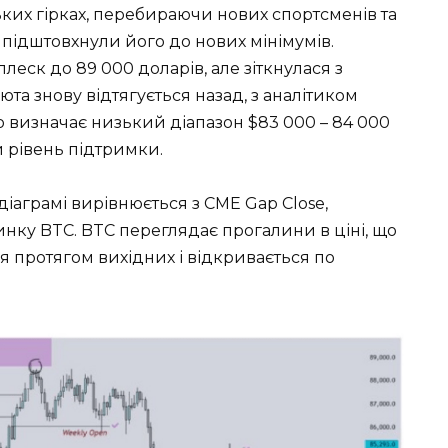
ких гірках, перебираючи нових спортсменів та
 підштовхнули його до нових мінімумів.
ск до 89 000 доларів, але зіткнулася з
та знову відтягується назад, з аналітиком
що визначає низький діапазон $83 000 – 84 000
 рівень підтримки.
діаграмі вирівнюється з CME Gap Close,
ку BTC. BTC переглядає прогалини в ціні, що
 протягом вихідних і відкривається по