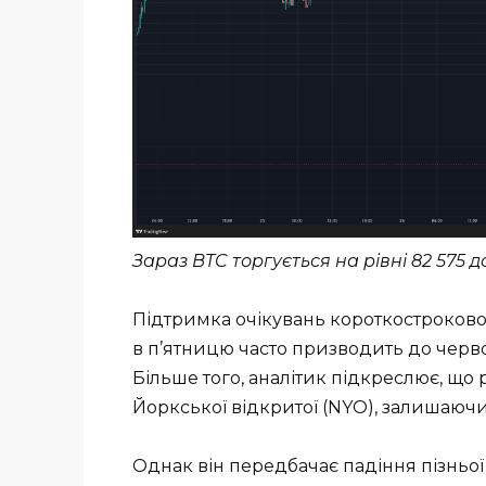
Зараз BTC торгується на рівні 82 575 
Підтримка очікувань короткостроково
в п’ятницю часто призводить до черво
Більше того, аналітик підкреслює, що
Йоркської відкритої (NYO), залишаючи
Однак він передбачає падіння пізньої н