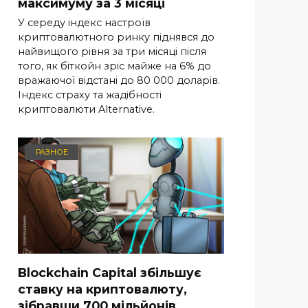
максимуму за 3 місяці
У середу індекс настроїв
криптовалютного ринку піднявся до
найвищого рівня за три місяці після
того, як біткойн зріс майже на 6% до
вражаючої відстані до 80 000 доларів.
Індекс страху та жадібності
криптовалюти Alternative.
РАЗНОЕ
Blockchain Capital збільшує
ставку на криптовалюту,
зібравши 700 мільйонів