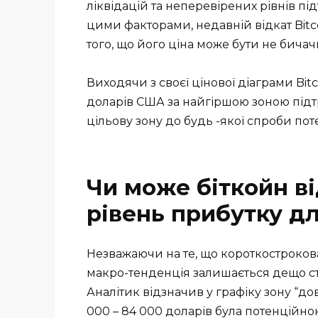
ліквідацій та неперевірених рівнів під
цими факторами, недавній відкат Bitc
того, що його ціна може бути не бичач
Виходячи з своєї цінової діаграми Bit
доларів США за найгіршою зоною підт
цільову зону до будь -якої спроби пот
Чи може біткойн в
рівень прибутку д
Незважаючи на те, що короткостроков
макро-тенденція залишається дещо ста
Аналітик відзначив у графіку зону “до
000 – 84 000 доларів була потенційно