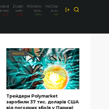
orand
Zcash
Monero
VeChain
$0.0868
$499.7
$379.4
$0.0047
-2.10%
-2.10%
2.00%
1.80%
РАЗНОЕ
Трейдери Polymarket
заробили 37 тис. доларів США
від погодних збоїв у Парижі