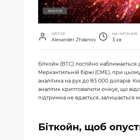
РАЗНОЕ
АВТОР
НА ЧИТАННЯ
Alexander Zhdanov
3 хв
Біткойн (BTC) постійно наближається 
Меркантильній біржі (CME), при цьому
аналітика на рух до 83 000 доларів. К
аналітик криптовалюти очікує, що від
підтримка не вдається, залишається 
Біткойн, щоб опус