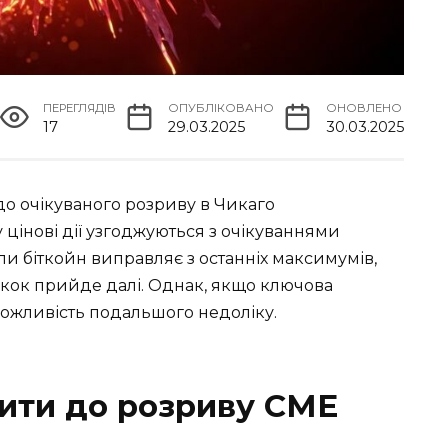
ПЕРЕГЛЯДІВ
ОПУБЛІКОВАНО
ОНОВЛЕНО
17
29.03.2025
30.03.2025
до очікуваного розриву в Чикаго
 цінові дії узгоджуються з очікуваннями
оли біткойн виправляє з останніх максимумів,
скок прийде далі. Однак, якщо ключова
можливість подальшого недоліку.
тити до розриву CME