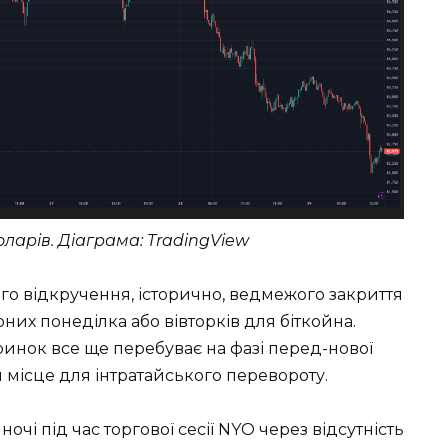
доларів. Діаграма: TradingView
го відкручення, історично, ведмежого закриття
них понеділка або вівторків для біткойна.
 ринок все ще перебуває на фазі перед-нової
 місце для інтратайського перевороту.
очі під час торгової сесії NYO через відсутність