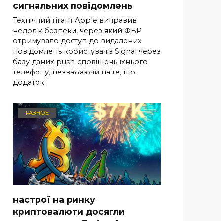
сигнальних повідомлень
Технічний гігант Apple виправив
недолік безпеки, через який ФБР
отримувало доступ до видалених
повідомлень користувачів Signal через
базу даних push-сповіщень їхнього
телефону, незважаючи на те, що
додаток
РАЗНОЕ
настрої на ринку
криптовалюти досягли