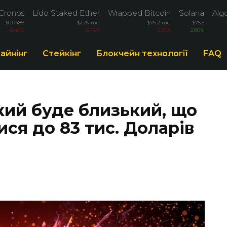
Cronos
Lido Staked Ether
Wrapped Bitcoin
Solana
Alg
$0.0486
$2.26 тис.
$76.2 тис.
$75.5
-8.40%
-3.76%
-3.26%
2.80%
айнінг
Стейкінг
Блокчейн технології
FAQ
який буде близький, що
ися до 83 тис. Доларів