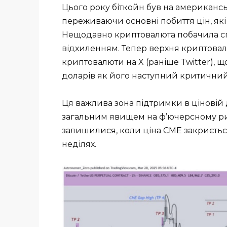
Цього року біткойн був на американсь
переживаючи основні побиття цін, які
Нещодавно криптовалюта побачила спле
відхиленням. Тепер верхня криптовалю
криптовалюти на X (раніше Twitter), 
доларів як його наступний критичний
Ця важлива зона підтримки в ціновій 
загальним явищем на ф’ючерсному рин
залишилися, коли ціна CME закриється
неділях.