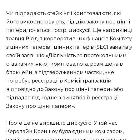
Чи підпадають стейкінг і криптовалюти, які
його використовують, під дію закону про цінні
папери, точаться гострі дискусії. Ще наприкінці
травня Відділ корпоративних фінансів Комітету
з цінних паперів і цінних паперів (SEC) заявив у
своїй заяві, що «Діяльність за протокольними
ставками», як-от криптовалюта, розміщена в
блокчейні з підтвердженням частки, «не
потребує реєстрації в Комісії транзакцій
відповідно до Закону про цінні папери» або
підпадає під «одне з винятків із реєстрації
Закону про цінні папери».
Проте це не вирішило дискусію. У той час
Керолайн Креншоу була єдиним комісаром,
який виступив проти вказівок, заявивши, що