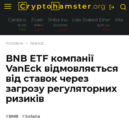
Перейти
до
вмісту
Cardano
Zcash
Shiba Inu
Lido Staked Ether
Wrapp
$0.205
$494.4
$0.000005
$2.26 тис.
7.50%
-4.30%
-4.00%
-3.76%
ГОЛОВНА
»
РАЗНОЕ
BNB ETF компанії
VanEck відмовляється
від ставок через
загрозу регуляторних
ризиків
BNB
Solana