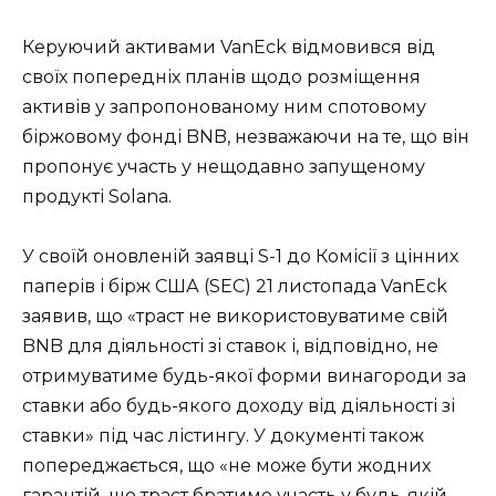
Керуючий активами VanEck відмовився від
своїх попередніх планів щодо розміщення
активів у запропонованому ним спотовому
біржовому фонді BNB, незважаючи на те, що він
пропонує участь у нещодавно запущеному
продукті Solana.
У своїй оновленій заявці S-1 до Комісії з цінних
паперів і бірж США (SEC) 21 листопада VanEck
заявив, що «траст не використовуватиме свій
BNB для діяльності зі ставок і, відповідно, не
отримуватиме будь-якої форми винагороди за
ставки або будь-якого доходу від діяльності зі
ставки» під час лістингу. У документі також
попереджається, що «не може бути жодних
гарантій, що траст братиме участь у будь-якій