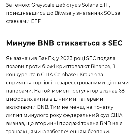
За темою: Grayscale дебютує з Solana ETF,
приєднавшись до Bitwise у змаганнях SOL за
ставками ETF
Минуле BNB стикається з SEC
Як зазначив ВанЕк, у 2023 році SEC подала
позови проти біржі криптовалют Binance, її
конкурента в США Coinbase і Kraken за
сприяння торгівлі незареєстрованими цінними
паперами. На той момент регулятор визнав 68
цифрових активів цінними паперами,
включаючи BNB. Тим не менш, на початку
липня минулого року федеральний суд США
визнав, що вторинні продажі токена BNB не є
транзакціями із забезпеченням безпеки.