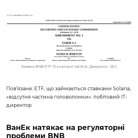
Заявка BNB ETF S1 компанії VanEck. Джерело: SEC
Пов’язане: ETF, що займаються ставками Solana,
«відсутня частина головоломки»: побітовий ІТ-
директор
ВанЕк натякає на регуляторні
проблеми BNB