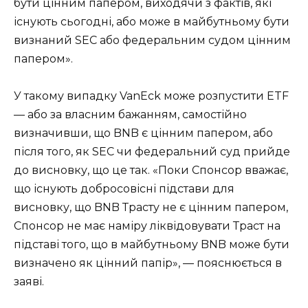
бути цінним папером, виходячи з фактів, які
існують сьогодні, або може в майбутньому бути
визнаний SEC або федеральним судом цінним
папером».
У такому випадку VanEck може розпустити ETF
— або за власним бажанням, самостійно
визначивши, що BNB є цінним папером, або
після того, як SEC чи федеральний суд прийде
до висновку, що це так. «Поки Спонсор вважає,
що існують добросовісні підстави для
висновку, що BNB Трасту не є цінним папером,
Спонсор не має наміру ліквідовувати Траст на
підставі того, що в майбутньому BNB може бути
визначено як цінний папір», — пояснюється в
заяві.