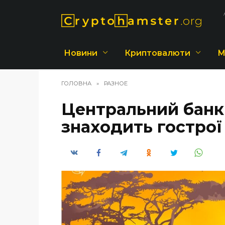
Перейти
до
вмісту
Новини
Криптовалюти
М
ГОЛОВНА
»
РАЗНОЕ
Центральний банк
знаходить гострої