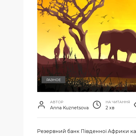
РАЗНОЕ
АВТОР
НА ЧИТАННЯ
Anna Kuznetsova
2 хв
Резервний банк Південної Африки каж