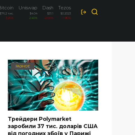
itcoin
Uniswap
Dash
Tezos
$76.2 тис.
$4.04
$31.1
$0.2023
-3.26%
2.40%
-2.00%
-1.90%
РАЗНОЕ
Трейдери Polymarket
заробили 37 тис. доларів США
від погодних збоїв у Парижі