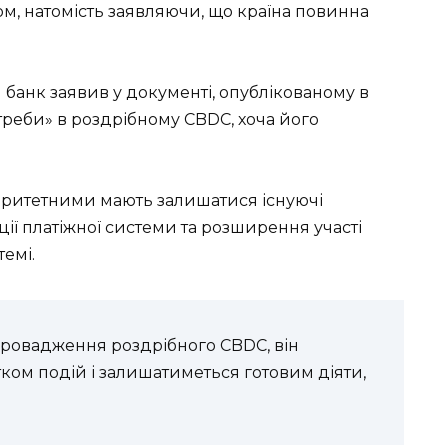
, натомість заявляючи, що країна повинна
.
анк заявив у документі, опублікованому в
отреби» в роздрібному CBDC, хоча його
іоритетними мають залишатися існуючі
ації платіжної системи та розширення участі
темі.
впровадження роздрібного CBDC, він
ом подій і залишатиметься готовим діяти,