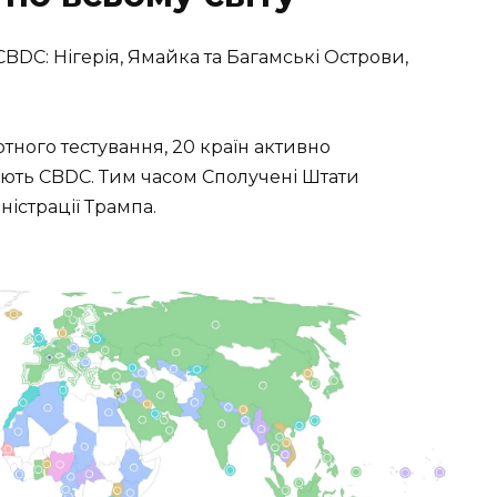
BDC: Нігерія, Ямайка та Багамські Острови,
лотного тестування, 20 країн активно
ують CBDC. Тим часом Сполучені Штати
ністрації Трампа.