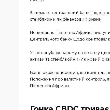
За темою: центральний банк Південно
стейблкоїни як фінансовий ризик
Нещодавно Південна Африка виступи
центрального банку щодо криптовалют
У звіті, опублікованому на початку ц
активи та стейблкойни» як новий ризи
Банк також попередив, що криптовал
Положення про валютний контроль, як
Південної Африки.
Гонка CBDC триває 