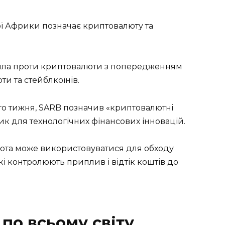
ї Африки позначає криптовалюту та
ла проти криптовалюти з попередженням
и та стейблкоїнів.
ього тижня, SARB позначив «криптовалютні
к для технологічних фінансових інновацій.
юта може використовуватися для обходу
і контролюють приплив і відтік коштів до
по всьому світу