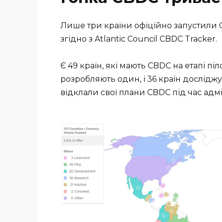
Лише три країни офіційно запустили C
згідно з Atlantic Council CBDC Tracker.
Є 49 країн, які мають CBDC на етапі пі
розробляють один, і 36 країн дослідж
відклали свої плани CBDC під час адмі