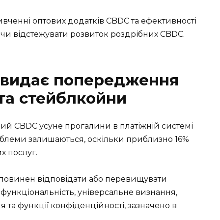
вченні оптових додатків CBDC та ефективності
чи відстежувати розвиток роздрібних CBDC.
 видає попередження
та стейблкойни
ий CBDC усуне прогалини в платіжній системі
блеми залишаються, оскільки приблизно 16%
х послуг.
н повинен відповідати або перевищувати
функціональність, універсальне визнання,
я та функції конфіденційності, зазначено в