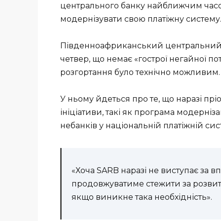
центрального банку найближчим часом
модернізувати свою платіжну систему
Південноафриканський центральний б
четвер, що немає «гострої негайної п
розгортання було технічно можливим.
У ньому йдеться про те, що наразі пр
ініціативи, такі як програма модерніз
небанків у національній платіжній сис
«Хоча SARB наразі не виступає за 
продовжуватиме стежити за розвитк
якщо виникне така необхідність».