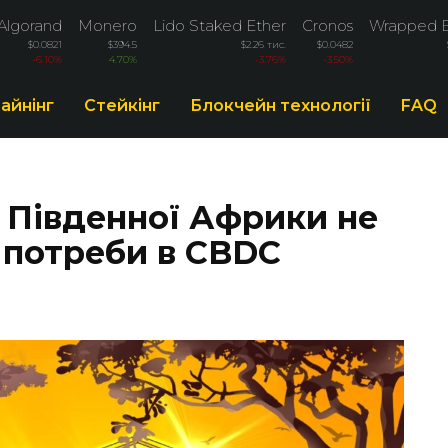
Algorand
Monero
Lido Staked Ether
Cronos
Wrapped B
$0.0821
$394.5
$2.26 тис.
$0.0482
-6.10%
4.70%
-3.76%
-3.50%
айнінг
Стейкінг
Блокчейн технології
FAQ
 Південної Африки не
 потреби в CBDC