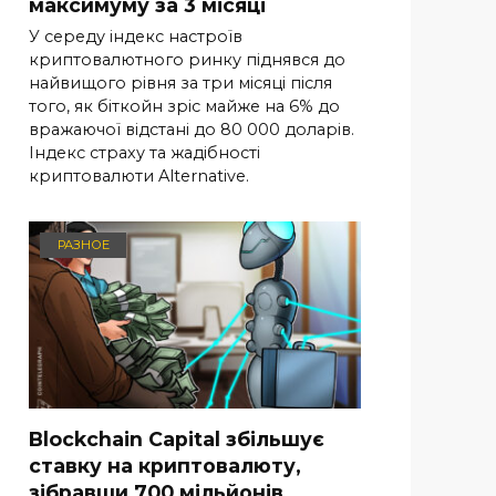
максимуму за 3 місяці
У середу індекс настроїв
криптовалютного ринку піднявся до
найвищого рівня за три місяці після
того, як біткойн зріс майже на 6% до
вражаючої відстані до 80 000 доларів.
Індекс страху та жадібності
криптовалюти Alternative.
РАЗНОЕ
Blockchain Capital збільшує
ставку на криптовалюту,
зібравши 700 мільйонів