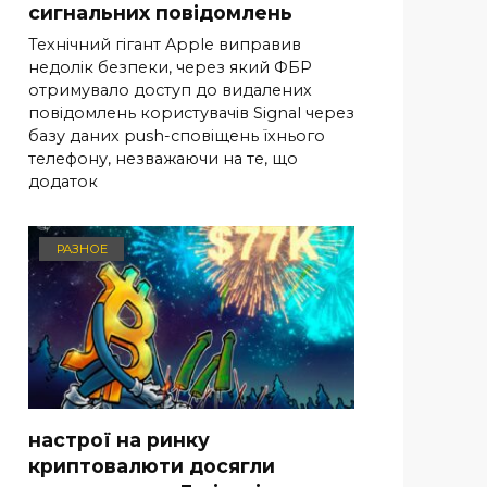
сигнальних повідомлень
Технічний гігант Apple виправив
недолік безпеки, через який ФБР
отримувало доступ до видалених
повідомлень користувачів Signal через
базу даних push-сповіщень їхнього
телефону, незважаючи на те, що
додаток
РАЗНОЕ
настрої на ринку
криптовалюти досягли