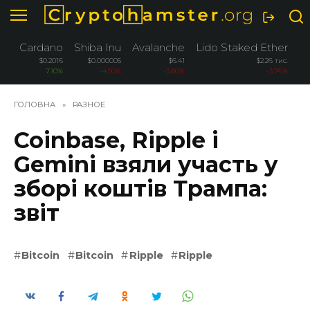
Перейти
до
вмісту
Cardano
Shiba Inu
Avalanche
Lido Staked Ether
W
$0.2016
$0.000005
$6.41
$2.26 тис.
7.10%
-4.50%
-3.80%
-3.76%
ГОЛОВНА
»
РАЗНОЕ
Coinbase, Ripple і
Gemini взяли участь у
зборі коштів Трампа:
звіт
Bitcoin
Bitcoin
Ripple
Ripple