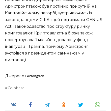
Армстронг також був постійно присутній на
Капітолійському пагорбі, зустрічаючись із
законодавцями США, щоб підтримати GENIUS
Act і законодавство про структуру ринку
криптовалют. Криптовалютна біржа також
пожертвувала 1 мільйон доларів у фонд
інавгурації Трампа, причому Армстронг
зустрівся з президентом сам-на-сам у
листопаді.
Джерело
Coinbase