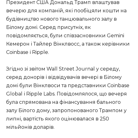
Президент США Дональд Трамп влаштував
вечерю для компаній, які пообіцяли кошти на
будівництво нового танцювального залу в
Білому домі. Серед присутніх, як
повідомляється, були співзасновники Gemini
Кемерон і Тайлер Вінклвосс, а також керівники
Coinbase і Ripple.
Згідно зі звітом Wall Street Journal у середу,
серед донорів і відвідувачів вечері в Білому
домі були Вінклвоси та представники Coinbase
Global і Ripple Labs. Повідомлялося, що вечеря
була спрямована на фінансування бального
залу Білого дому, запропонованого Трампом у
липні, вартість якого оцінювалася в 250
мільйонів доларів.