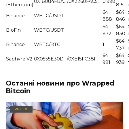
0X18084FBA.../0X2260FAC5...
0.998
(Ethereum)
815
64
$64
Binance
WBTC/USDT
888
846
64
$64
BloFin
WBTC/USDT
872
830
$64
Binance
WBTC/BTC
1
737
64
$64
Saphyre V2
0X0555E30D.../0XE15FC38F...
981
939
Останні новини про Wrapped
Bitcoin
РАЗНОЕ