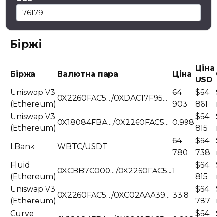
Біржі
Ціна
Біржа
Валютна пара
Ціна
USD
Uniswap V3
64
$64
0X2260FAC5.../0XDAC17F95...
(Ethereum)
903
861
Uniswap V3
$64
0X18084FBA.../0X2260FAC5...
0.998
(Ethereum)
815
64
$64
LBank
WBTC/USDT
780
738
Fluid
$64
0XCBB7C000.../0X2260FAC5...
1
(Ethereum)
815
Uniswap V3
$64
0X2260FAC5.../0XC02AAA39...
33.8
(Ethereum)
787
Curve
$64