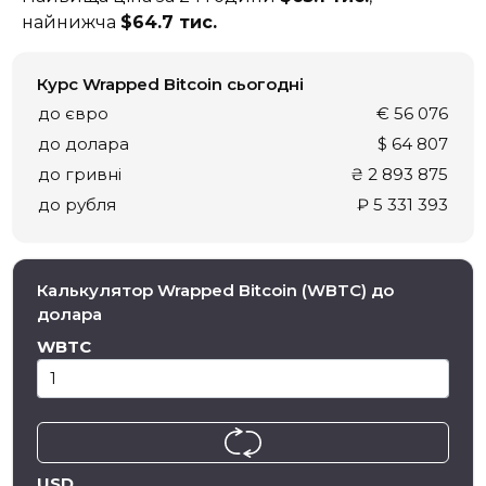
найнижча
$64.7 тис.
Курс Wrapped Bitcoin сьогодні
до євро
€ 56 076
до долара
$ 64 807
до гривні
₴ 2 893 875
до рубля
₽ 5 331 393
Калькулятор Wrapped Bitcoin (WBTC) до
долара
WBTC
USD