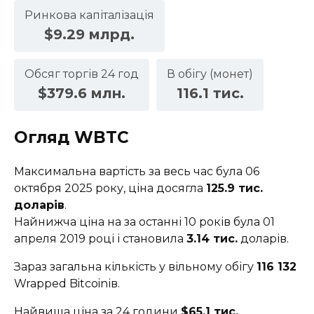
Ринкова капіталізація
$9.29 млрд.
Обсяг торгів 24 год
В обігу (монет)
$379.6 млн.
116.1 тис.
Огляд WBTC
Максимальна вартість за весь час була 06
октября 2025 року, ціна досягла
125.9 тис.
доларів
.
Найнижча ціна на за останні 10 років була 01
апреля 2019 році і становила
3.14 тис.
доларів.
Зараз загальна кількість у вільному обігу
116 132
Wrapped Bitcoinів.
Найвища ціна за 24 години
$65.1 тис.
,