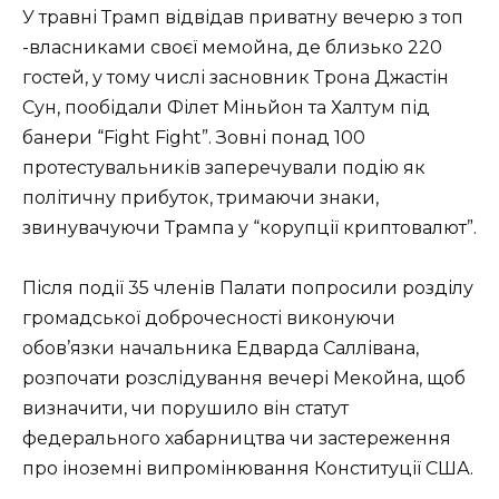
У травні Трамп відвідав приватну вечерю з топ
-власниками своєї мемойна, де близько 220
гостей, у тому числі засновник Трона Джастін
Сун, пообідали Філет Міньйон та Халтум під
банери “Fight Fight”. Зовні понад 100
протестувальників заперечували подію як
політичну прибуток, тримаючи знаки,
звинувачуючи Трампа у “корупції криптовалют”.
Після події 35 членів Палати попросили розділу
громадської доброчесності виконуючи
обов’язки начальника Едварда Саллівана,
розпочати розслідування вечері Мекойна, щоб
визначити, чи порушило він статут
федерального хабарництва чи застереження
про іноземні випромінювання Конституції США.