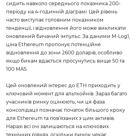
сидить навколо середнього показника 200-
періоду на 4-годинній діаграмі. Цей рівень
часто виступає головним показником
тенденції, і відновлення його може викликати
оновлений бичачий імпульс. За даними M-Log1,
ціна Ethereum пропонує потенційне
відновлення до зони 2600 доларів, особливо
якщо бикам вдається просунутись вище 50 та
100 MAS.
Цей оновлений інтерес до ETH приходить у
ключовий момент для альткойнів. Зараз багато
учасників ринку оцінюють, чи ця фаза
консолідації позначає початок більшого кроку
для Ethereum та пов’язаних з цим активів.
Наразі всі очі залишаються на ключових
технічних рівнях, оскільки ринок чекає