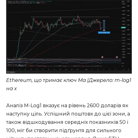
Ethereum, що тримає ключ Ма |Джерело: m-log1
на x
Аналіз M-Log1 вказує на рівень 2600 доларів як
наступну ціль. Успішний поштовх до цієї зони, а
також відшкодування середніх показників 50 і
100, міг би створити підґрунтя для сильного