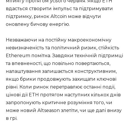
мітингу протягом усього червня. Якщо ETH
вдасться створити імпульс та підтримувати
підтримку, ринок Altcoin може відчути
оновлену бичову енергію.
Незважаючи на постійну макроекономічну
невизначеність та політичний ризик, стійкість
Ethereum помітна. Завдяки технічній підтримці
та впевненості, що повільно повертаються,
налаштування залишається конструктивним,
якщо брики продовжують захищати ключові
рівні. Коли ринок перетравлює останні події,
цінові дії ETH протягом наступних кількох днів
запропонують критичне розуміння того, чи
може новий Altseason злетіти, чи ще далі внизу
в грі.