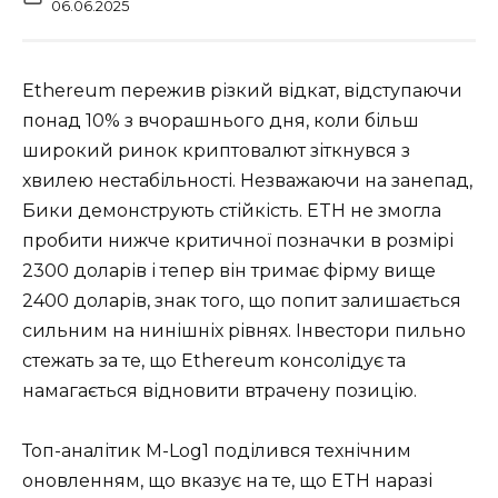
06.06.2025
Ethereum пережив різкий відкат, відступаючи
понад 10% з вчорашнього дня, коли більш
широкий ринок криптовалют зіткнувся з
хвилею нестабільності. Незважаючи на занепад,
Бики демонструють стійкість. ETH не змогла
пробити нижче критичної позначки в розмірі
2300 доларів і тепер він тримає фірму вище
2400 доларів, знак того, що попит залишається
сильним на нинішніх рівнях. Інвестори пильно
стежать за те, що Ethereum консолідує та
намагається відновити втрачену позицію.
Топ-аналітик M-Log1 поділився технічним
оновленням, що вказує на те, що ETH наразі