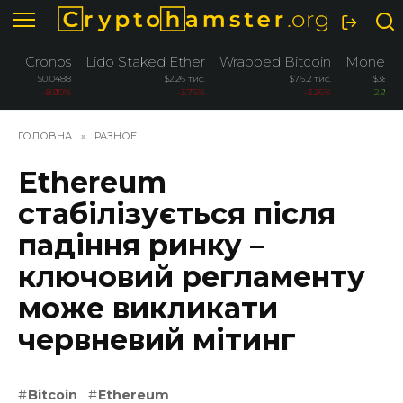
Перейти
до
вмісту
Cronos
Lido Staked Ether
Wrapped Bitcoin
Monero
$0.0488
$2.26 тис.
$76.2 тис.
$381.4
-8.90%
-3.76%
-3.26%
2.90%
ГОЛОВНА
»
РАЗНОЕ
Ethereum
стабілізується після
падіння ринку –
ключовий регламенту
може викликати
червневий мітинг
Bitcoin
Ethereum