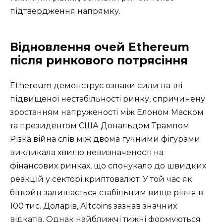
підтвердження напрямку.
Відновлення очей Ethereum
після ринкового потрясіння
Ethereum демонструє ознаки сили на тлі
підвищеної нестабільності ринку, спричинену
зростанням напруженості між Елоном Маском
та президентом США Дональдом Трампом.
Різка війна слів між двома гучними фігурами
викликала хвилю невизначеності на
фінансових ринках, що спонукало до швидких
реакцій у секторі криптовалют. У той час як
біткойн залишається стабільним вище рівня в
100 тис. Доларів, Altcoins зазнав значних
відкатів. Однак найближчі тижні формуються