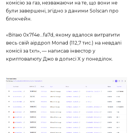
комісію за газ, незважаючи на те, що вони не
були завершені, згідно з даними Solscan про
блокчейн.
«Вітаю 0x7f4e…fa7d, якому вдалося витратити
весь свій аірдроп Monad (112,7 тис.) на невдалі
комісії за txn», — написав інвестор у
криптовалюту Джо в дописі X у понеділок.