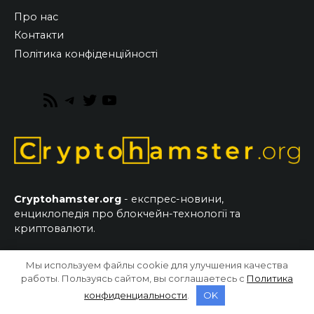
Про нас
Контакти
Політика конфіденційності
RSS
Telegram
Twitter
YouTube
Feed
Cryptohamster.org
- експрес-новини,
енциклопедія про блокчейн-технології та
криптовалюти.
Мы используем файлы cookie для улучшения качества
© 2026 CryptoHamster.org
работы. Пользуясь сайтом, вы соглашаетесь с
Политика
конфиденциальности
.
OK