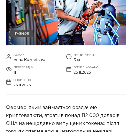
РАЗНОЕ
АВТОР
НА ЧИТАННЯ
Anna Kuznetsova
3 хв
ПЕРЕГЛЯДІВ
ОПУБЛІКОВАНО
11
25.11.2025
ОНОВЛЕНО
25.11.2025
Фермер, який займається роздачею
криптовалюти, втратив понад 112 000 доларів
США на нещодавно випущених токенах після
того, як спалив всю винагороду за невдалі