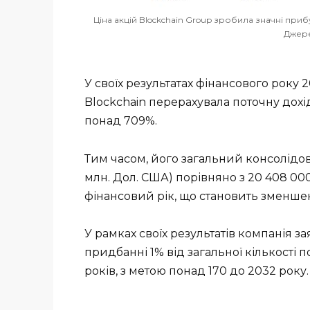
Ціна акцій Blockchain Group зробила значні прибу
Джере
У своїх результатах фінансового року 
Blockchain перерахувала поточну дохідн
понад 709%.
Тим часом, його загальний консолідова
млн. Дол. США) порівняно з 20 408 000
фінансовий рік, що становить зменшен
У рамках своїх результатів компанія за
придбанні 1% від загальної кількості
років, з метою понад 170 до 2032 року.