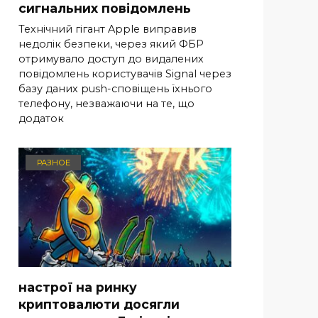
сигнальних повідомлень
Технічний гігант Apple виправив
недолік безпеки, через який ФБР
отримувало доступ до видалених
повідомлень користувачів Signal через
базу даних push-сповіщень їхнього
телефону, незважаючи на те, що
додаток
РАЗНОЕ
настрої на ринку
криптовалюти досягли