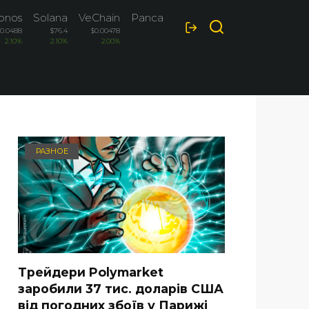
onos
Solana
VeChain
PancakeSwap
Optimism
$0.0488
$76.4
$0.00478
$1.44
$0.0885
2.10%
2.10%
2.00%
1.80%
1.70%
РАЗНОЕ
Трейдери Polymarket
заробили 37 тис. доларів США
від погодних збоїв у Парижі