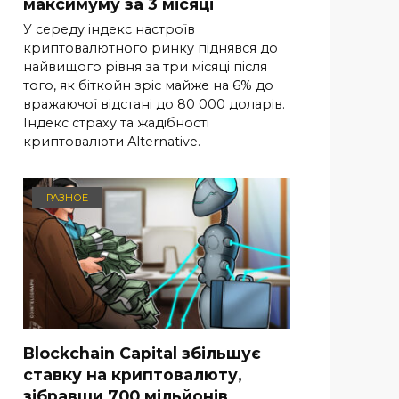
максимуму за 3 місяці
У середу індекс настроїв
криптовалютного ринку піднявся до
найвищого рівня за три місяці після
того, як біткойн зріс майже на 6% до
вражаючої відстані до 80 000 доларів.
Індекс страху та жадібності
криптовалюти Alternative.
РАЗНОЕ
Blockchain Capital збільшує
ставку на криптовалюту,
зібравши 700 мільйонів