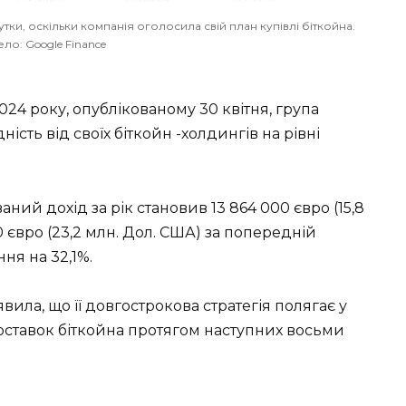
тки, оскільки компанія оголосила свій план купівлі біткойна.
ло: Google Finance
2024 року, опублікованому 30 квітня, група
ість від своїх біткойн -холдингів на рівні
ний дохід за рік становив 13 864 000 євро (15,8
 євро (23,2 млн. Дол. США) за попередній
ня на 32,1%.
явила, що її довгострокова стратегія полягає у
 поставок біткойна протягом наступних восьми