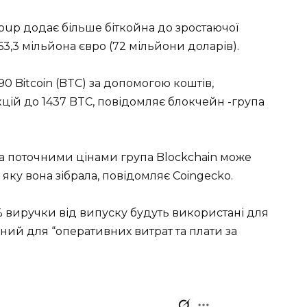
oup додає більше біткойна до зростаючої
3,3 мільйона євро (72 мільйони доларів).
0 Bitcoin (BTC) за допомогою коштів,
кцій до 1437 BTC, повідомляє блокчейн -група
а за поточними цінами група Blockchain може
яку вона зібрала, повідомляє Coingecko.
 виручки від випуску будуть використані для
ий для “оперативних витрат та плати за