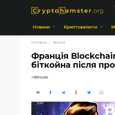
Перейти
до
вмісту
Новини
Криптовалюти
М
ГОЛОВНА
»
РАЗНОЕ
Франція Blockchai
біткойна після пр
Bitcoin