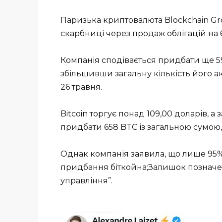
Паризька криптовалюта Blockchain Gr
скарбниці через продаж облігацій на 6
Компанія сподівається придбати ще 59
збільшивши загальну кількість його а
26 травня.
Bitcoin торгує понад 109,00 доларів, 
придбати 658 BTC із загальною сумою, 
Однак компанія заявила, що лише 95%
придбання біткойна;Залишок позначен
управління”.