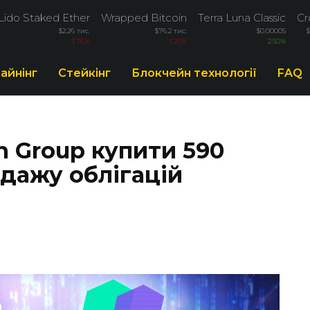
Lido Staked Ether
Wrapped Bitcoin
Terra Luna Classic
Cr
$2.26 тис.
$76.2 тис.
$0.00005
-3.76%
-3.26%
2.50%
айнінг
Стейкінг
Блокчейн технології
FAQ
n Group купити 590
одажу облігацій