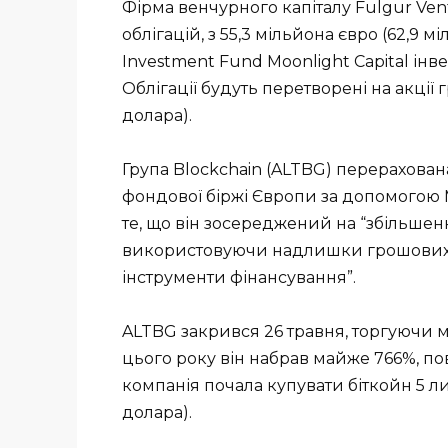
Фірма венчурного капіталу Fulgur Ven
облігацій, з 55,3 мільйона євро (62,9 м
Investment Fund Moonlight Capital інве
Облігації будуть перетворені на акції г
долара).
Група Blockchain (ALTBG) перерахован
фондової біржі Європи за допомогою M
те, що він зосереджений на “збільшенні
використовуючи надлишки грошових ко
інструменти фінансування”.
ALTBG закрився 26 травня, торгуючи май
цього року він набрав майже 766%, пов
компанія почала купувати біткойн 5 лис
долара).