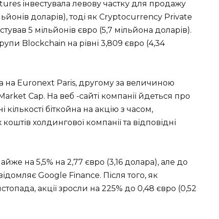
tures інвестувала левову частку для продажу
ільйонів доларів), тоді як Cryptocurrency Private
стував 5 мільйонів євро (5,7 мільйона доларів).
рупи Blockchain на рівні 3,809 євро (4,34
а на Euronext Paris, другому за величиною
arket Cap. На веб -сайті компанії йдеться про
 кількості біткойна на акцію з часом,
штів холдингової компанії та відповідні
же на 5,5% на 2,77 євро (3,16 долара), але до
ідомляє Google Finance. Після того, як
топада, акції зросли на 225% до 0,48 євро (0,52