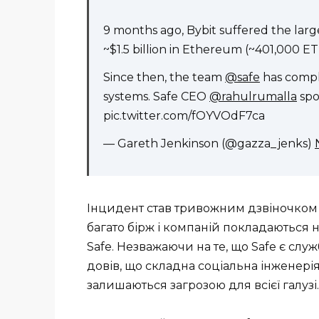
9 months ago, Bybit suffered the larg
~$1.5 billion in Ethereum (~401,000 ET
Since then, the team
@safe
has comple
systems. Safe CEO
@rahulrumalla
spo
pic.twitter.com/fOYVOdF7ca
— Gareth Jenkinson (@gazza_jenks)
Інцидент став тривожним дзвіночком 
багато бірж і компаній покладаються н
Safe. Незважаючи на те, що Safe є сл
довів, що складна соціальна інженер
залишаються загрозою для всієї галузі.