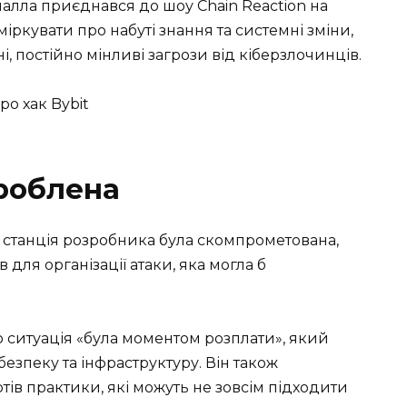
алла приєднався до шоу Chain Reaction на
міркувати про набуті знання та системні зміни,
і, постійно мінливі загрози від кіберзлочинців.
ро хак Bybit
роблена
 станція розробника була скомпрометована,
 для організації атаки, яка могла б
 ситуація «була моментом розплати», який
езпеку та інфраструктуру. Він також
тів практики, які можуть не зовсім підходити