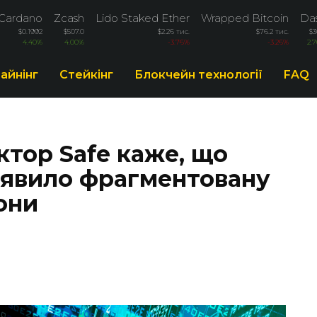
Cardano
Zcash
Lido Staked Ether
Wrapped Bitcoin
Da
$0.1992
$507.0
$2.26 тис.
$76.2 тис.
$3
4.40%
4.00%
-3.76%
-3.26%
2.
айнінг
Стейкінг
Блокчейн технології
FAQ
тор Safe каже, що
иявило фрагментовану
они