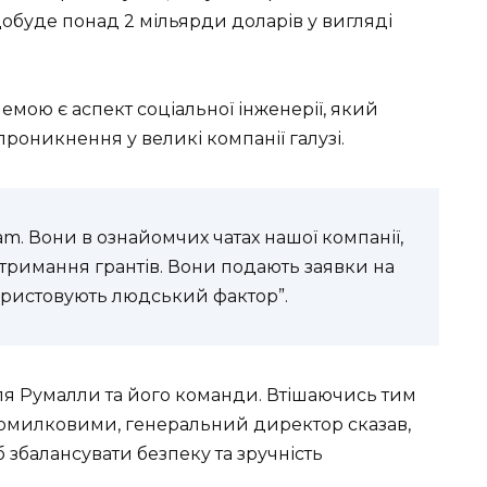
обуде понад 2 мільярди доларів у вигляді
мою є аспект соціальної інженерії, який
роникнення у великі компанії галузі.
am. Вони в ознайомчих чатах нашої компанії,
отримання грантів. Вони подають заявки на
ористовують людський фактор”.
ля Румалли та його команди. Втішаючись тим
 помилковими, генеральний директор сказав,
збалансувати безпеку та зручність