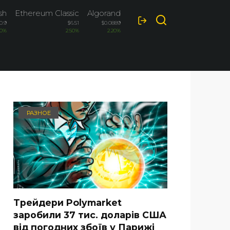
sh
Ethereum Classic
Algorand
Bitcoin Cash
0.9
$6.51
$0.0889
$215.0
70%
2.50%
2.20%
2.10%
РАЗНОЕ
Трейдери Polymarket
заробили 37 тис. доларів США
від погодних збоїв у Парижі