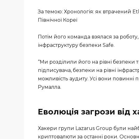
За темою: Хронологія: як втрачений 
Північної Кореї
Потім його команда взялася за роботу,
інфраструктуру безпеки Safe.
“Ми розділили його на рівні безпеки 
підписувача, безпеки на рівні інфрастр
можливість аудиту. Усі вони повинні 
Румалла.
Еволюція загрози від х
Хакери групи Lazarus Group були на
криптовалюти за останні роки. Основн