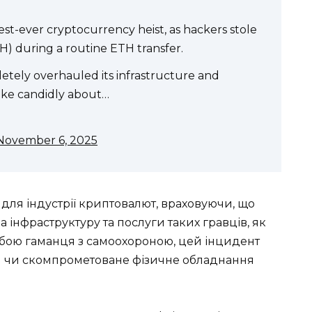
est-ever cryptocurrency heist, as hackers stole
H) during a routine ETH transfer.
tely overhauled its infrastructure and
ke candidly about…
November 6, 2025
для індустрії криптовалют, враховуючи, що
а інфраструктуру та послуги таких гравців, як
ужбою гаманця з самоохороною, цей інцидент
ія чи скомпрометоване фізичне обладнання