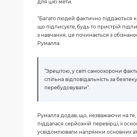
для цієї мети.
“Багато людей фактично піддаються ко
що підписуєте, будь то пристрій підп
з навчання, це починається з обізнаност
Румалла.
“Зрештою, у світі самоохорони фа
спільна відповідальність за безпеку
перебудовувати”.
Румалла додав, що, незважаючи на те, 
піддалася серйозній перевірці, її основ
усвідомлювали напрямки основних ата