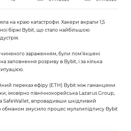
ла на краю катастрофи. Хакери вкрали 1,5
ої біржі Bybit, що стало найбільшою
дустрія.
чиненого зараженням, були пом’якшені
а заповнення розриву в Bybit, і за кілька
итуацією.
йний переказ ефіру (ETH) Bybit між гаманцями
и, імовірно північнокорейська Lazarus Group,
 SafeWallet, впровадивши шкідливий
що обманом змусило процес мультипідпису Bybit