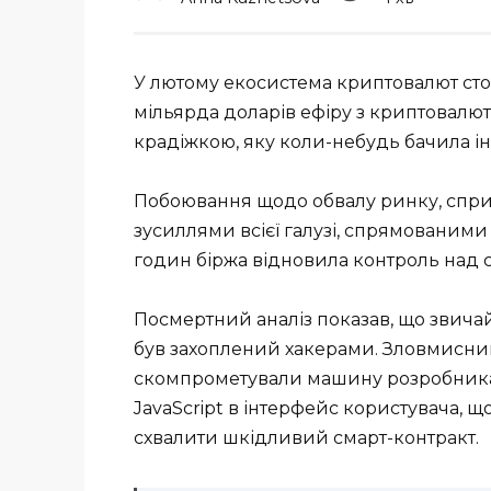
У лютому екосистема криптовалют стоя
мільярда доларів ефіру з криптовалютн
крадіжкою, яку коли-небудь бачила ін
Побоювання щодо обвалу ринку, спри
зусиллями всієї галузі, спрямованими н
годин біржа відновила контроль над с
Посмертний аналіз показав, що звича
був захоплений хакерами. Зловмисник
скомпрометували машину розробника
JavaScript в інтерфейс користувача, 
схвалити шкідливий смарт-контракт.