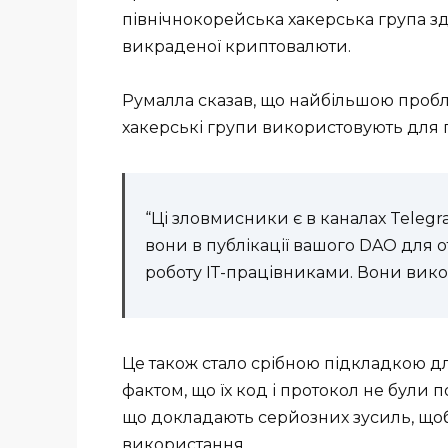
північнокорейська хакерська група зд
викраденої криптовалюти.
Румалла сказав, що найбільшою пробле
хакерські групи використовують для п
“Ці зловмисники є в каналах Telegr
вони в публікації вашого DAO для 
роботу ІТ-працівниками. Вони вик
Це також стало срібною підкладкою д
фактом, що їх код і протокол не були
що докладають серйозних зусиль, щоб 
використання.