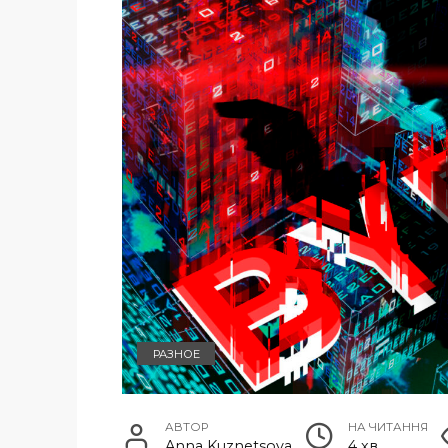
РАЗНОЕ
АВТОР
НА ЧИТАННЯ
Anna Kuznetsova
4 хв