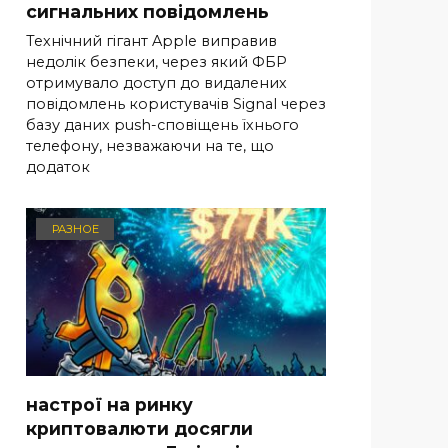
сигнальних повідомлень
Технічний гігант Apple виправив
недолік безпеки, через який ФБР
отримувало доступ до видалених
повідомлень користувачів Signal через
базу даних push-сповіщень їхнього
телефону, незважаючи на те, що
додаток
РАЗНОЕ
настрої на ринку
криптовалюти досягли