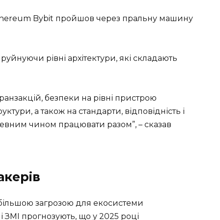
Ethereum Bybit пройшов через пральну машину
 руйнуючи рівні архітектури, які складають
транзакцій, безпеки на рівні пристрою
уктури, а також на стандарти, відповідність і
певним чином працювати разом”, – сказав
акерів
йбільшою загрозою для екосистеми
і ЗМІ прогнозують, що у 2025 році