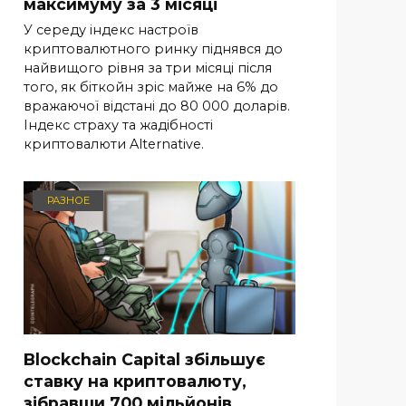
максимуму за 3 місяці
У середу індекс настроїв
криптовалютного ринку піднявся до
найвищого рівня за три місяці після
того, як біткойн зріс майже на 6% до
вражаючої відстані до 80 000 доларів.
Індекс страху та жадібності
криптовалюти Alternative.
РАЗНОЕ
Blockchain Capital збільшує
ставку на криптовалюту,
зібравши 700 мільйонів