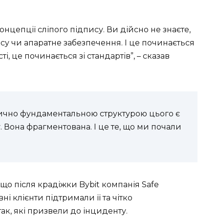
нцепції сліпого підпису. Ви дійсно не знаєте,
ису чи апаратне забезпечення. І це починається
і, це починається зі стандартів”, – сказав
ктично фундаментальною структурою цього є
. Вона фрагментована. І це те, що ми почали
що після крадіжки Bybit компанія Safe
ні клієнти підтримали її та чітко
к, які призвели до інциденту.