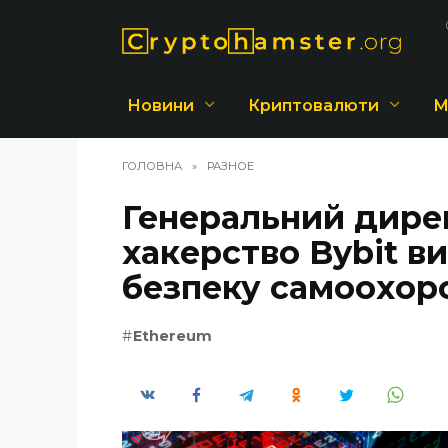
Перейти
до
вмісту
Новини
Криптовалюти
М
ГОЛОВНА
»
РАЗНОЕ
Генеральний дирек
хакерство Bybit в
безпеку самоохор
Ethereum