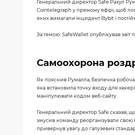
Генеральний директор Safe Рахул Рум
Cointelegraph у прямому ефірі, щоб по
яких вимагали інцидент Bybit і постійн
За темою: SafeWallet опублікував звіт п
Самоохорона розд
Як пояснив Румалла, безпечна робоча
яка встановила точку входу для хакерів
маніпулювати кодом веб-сайту.
Генеральний директор Safe сказав, що
змусив команду реорганізувати свою б
привернув увагу до галузевих стандар