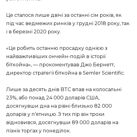
Це сталося лише двічі за останні сім років, як
під час ведмежих ринків у грудні 2018 року, так
і в березні 2020 року.
«Це робить останню просадку однією з
найважливіших ончейн-подій в історії
біткойна», — прокоментував Джо Бернетт,
директор стратегії біткойна в Semler Scientific.
Лише за десять днів BTC впав на колосальні
23%, або понад 24 000 доларів США,
досягнувши дна на рівні близько 82 000
доларів у п’ятницю. З тих пір він трохи
відновився, досягнувши 89 000 доларів на
пізніх торгах у понеділок.