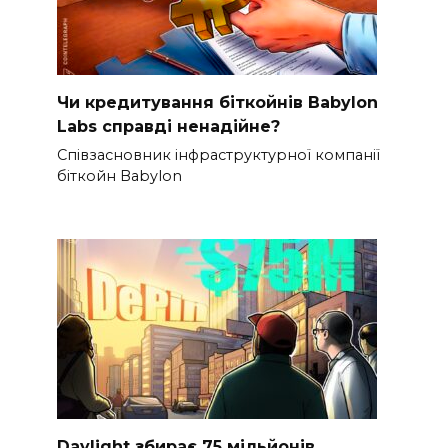
Чи кредитування біткойнів Babylon
Labs справді ненадійне?
Співзасновник інфраструктурної компанії
біткойн Babylon
Daylight збирає 75 мільйонів