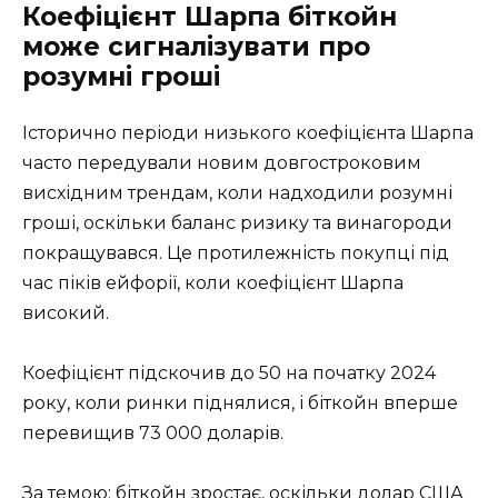
Коефіцієнт Шарпа біткойн
може сигналізувати про
розумні гроші
Історично періоди низького коефіцієнта Шарпа
часто передували новим довгостроковим
висхідним трендам, коли надходили розумні
гроші, оскільки баланс ризику та винагороди
покращувався. Це протилежність покупці під
час піків ейфорії, коли коефіцієнт Шарпа
високий.
Коефіцієнт підскочив до 50 на початку 2024
року, коли ринки піднялися, і біткойн вперше
перевищив 73 000 доларів.
За темою: біткойн зростає, оскільки долар США