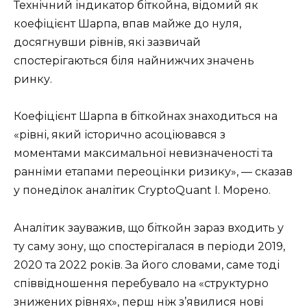
Технічний індикатор біткойна, відомий як
коефіцієнт Шарпа, впав майже до нуля,
досягнувши рівнів, які зазвичай
спостерігаються біля найнижчих значень
ринку.
Коефіцієнт Шарпа в біткойнах знаходиться на
«рівні, який історично асоціювався з
моментами максимальної невизначеності та
ранніми етапами переоцінки ризику», — сказав
у понеділок аналітик CryptoQuant І. Морено.
Аналітик зауважив, що біткойн зараз входить у
ту саму зону, що спостерігалася в періоди 2019,
2020 та 2022 років. За його словами, саме тоді
співвідношення перебувало на «структурно
знижених рівнях», перш ніж з’явилися нові