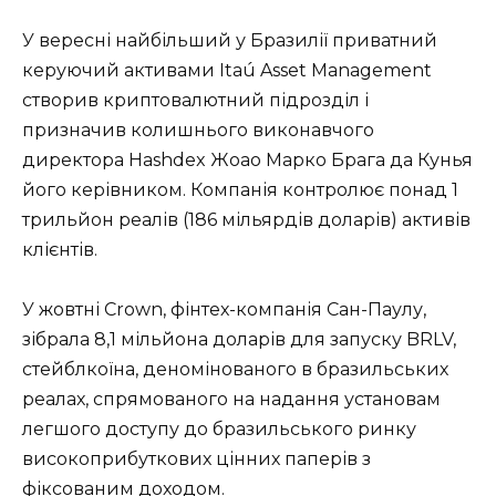
У вересні найбільший у Бразилії приватний
керуючий активами Itaú Asset Management
створив криптовалютний підрозділ і
призначив колишнього виконавчого
директора Hashdex Жоао Марко Брага да Кунья
його керівником. Компанія контролює понад 1
трильйон реалів (186 мільярдів доларів) активів
клієнтів.
У жовтні Crown, фінтех-компанія Сан-Паулу,
зібрала 8,1 мільйона доларів для запуску BRLV,
стейблкоїна, деномінованого в бразильських
реалах, спрямованого на надання установам
легшого доступу до бразильського ринку
високоприбуткових цінних паперів з
фіксованим доходом.