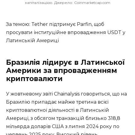
капіталізацією. Джерело: Coinmarketcap.com
За темою: Tether підтримує Parfin, щоб
просувати інституційне впровадження USDT у
Латинській Америці
Бразилія лідирує в Латинської
Америки за впровадженням
криптовалюти
У жовтневому звіті Chainalysis говориться, що на
Бразилію припадає майже третина всієї
криптовалютної діяльності в Латинській
Америці, з обсягом транзакцій близько 318,8
мільярда доларів США з липня 2024 року по
червень 2025 року. Високий рівень