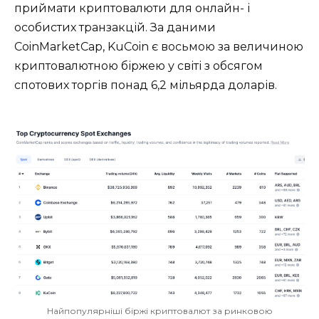
приймати криптовалюти для онлайн- і
особистих транзакцій. За даними
CoinMarketCap, KuCoin є восьмою за величиною
криптовалютною біржею у світі з обсягом
спотових торгів понад 6,2 мільярда доларів.
Найпопулярніші біржі криптовалют за ринковою