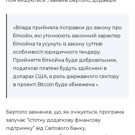
пом’якшуються”,-заявив Бертоло, додавши:
«Влада прийняла поправки до закону про
біткойн, які уточнюють законний характер
біткойна та усунуть із закону суттєві
особливості юридичного тендеру.
Прийняття біткойна буде добровільним,
податкові платежі будуть здійснені в
доларах США, а роль державного сектору
в проекті Bitcoin буде обмежена ».
Бертоло зазначив, що, як очікується, програма
залучає “істотну додаткову фінансову
підтримку” від Світового банку,