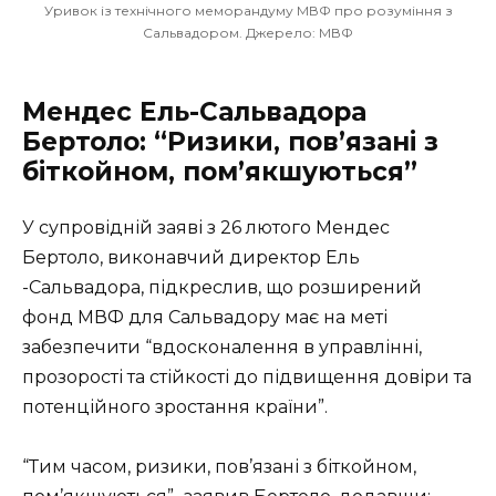
Уривок із технічного меморандуму МВФ про розуміння з
Сальвадором. Джерело: МВФ
Мендес Ель-Сальвадора
Бертоло: “Ризики, пов’язані з
біткойном, пом’якшуються”
У супровідній заяві з 26 лютого Мендес
Бертоло, виконавчий директор Ель
-Сальвадора, підкреслив, що розширений
фонд МВФ для Сальвадору має на меті
забезпечити “вдосконалення в управлінні,
прозорості та стійкості до підвищення довіри та
потенційного зростання країни”.
“Тим часом, ризики, пов’язані з біткойном,