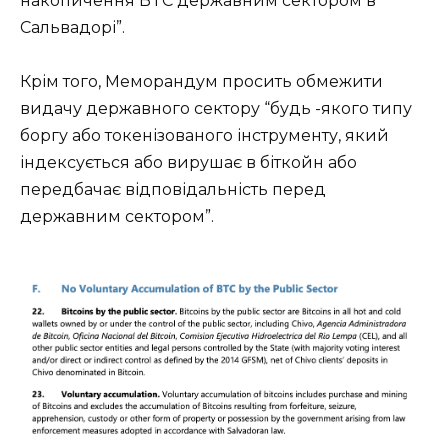
накопичення BTC державним сектором в
Сальвадорі”.
Крім того, Меморандум просить обмежити
видачу державного сектору “будь -якого типу
боргу або токенізованого інструменту, який
індексується або вирушає в біткойн або
передбачає відповідальність перед
державним сектором”.