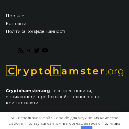
Про нас
Контакти
Політика конфіденційності
RSS
Telegram
Twitter
YouTube
Feed
Cryptohamster.org
- експрес-новини,
енциклопедія про блокчейн-технології та
криптовалюти.
Мы используем файлы cookie для улучшения качества
© 2026 CryptoHamster.org
работы. Пользуясь сайтом, вы соглашаетесь с
Политика