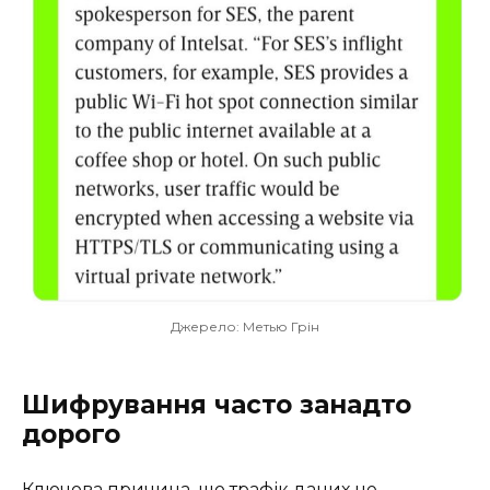
Джерело: Метью Грін
Шифрування часто занадто
дорого
Ключова причина, що трафік даних не