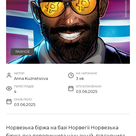
РАЗНОЕ
АВТОР
НА ЧИТАННЯ
Anna Kuznetsova
3 хв
ПЕРЕГЛЯДІВ
ОПУБЛІКОВАНО
4
03.06.2025
ОНОВЛЕНО
03.06.2025
Норвезька біржа на базі Норвегії Норвезька
біржа, яка перевищила ціну акцій, підскочила