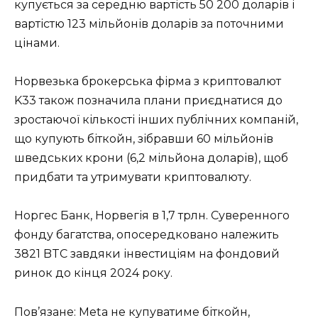
купується за середню вартість 50 200 доларів і
вартістю 123 мільйонів доларів за поточними
цінами.
Норвезька брокерська фірма з криптовалют
K33 також позначила плани приєднатися до
зростаючої кількості інших публічних компаній,
що купують біткойн, зібравши 60 мільйонів
шведських крони (6,2 мільйона доларів), щоб
придбати та утримувати криптовалюту.
Норгес Банк, Норвегія в 1,7 трлн. Суверенного
фонду багатства, опосередковано належить
3821 BTC завдяки інвестиціям на фондовий
ринок до кінця 2024 року.
Пов’язане: Meta не купуватиме біткойн,