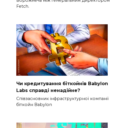
Ворожнеча між генеральним директором
Fetch.
Чи кредитування біткойнів Babylon
Labs справді ненадійне?
Співзасновник інфраструктурної компанії
біткойн Babylon