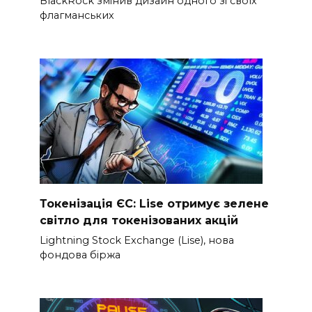
BlackRock змінив дизайн одного зі своїх
флагманських
Токенізація ЄС: Lise отримує зелене
світло для токенізованих акцій
Lightning Stock Exchange (Lise), нова
фондова біржа