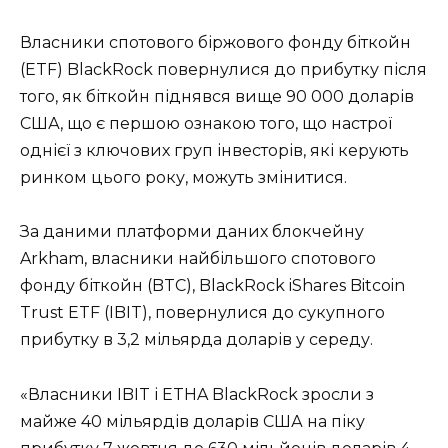
Власники спотового біржового фонду біткойн
(ETF) BlackRock повернулися до прибутку після
того, як біткойн піднявся вище 90 000 доларів
США, що є першою ознакою того, що настрої
однієї з ключових груп інвесторів, які керують
ринком цього року, можуть змінитися.
За даними платформи даних блокчейну
Arkham, власники найбільшого спотового
фонду біткойн (BTC), BlackRock iShares Bitcoin
Trust ETF (IBIT), повернулися до сукупного
прибутку в 3,2 мільярда доларів у середу.
«Власники IBIT і ETHA BlackRock зросли з
майже 40 мільярдів доларів США на піку