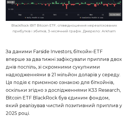
BlackRock IBIT Bitcoin ETF, співвідношення нереалізованих
прибутків і збитків, 3-місячний графік. Джерело: Arkham
За даними Farside Investors, біткойн-ETF
вперше за два тижні зафіксували приплив двох
днів поспіль, зі скромними сукупними
надходженнями в 21 мільйон доларів у середу.
Ця подія є приємною ознакою для біткойнів,
оскільки згідно з дослідженнями K33 Research,
Bitcoin ETF BlackRock був єдиним фондом,
який реалізував чистий позитивний приплив у
2025 році.