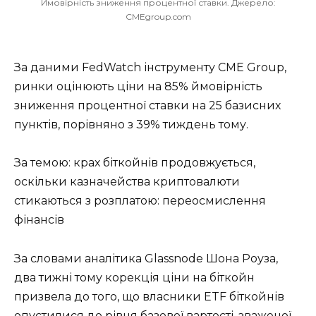
Ймовірність зниження процентної ставки. Джерело:
CMEgroup.com
За даними FedWatch інструменту CME Group,
ринки оцінюють ціни на 85% ймовірність
зниження процентної ставки на 25 базисних
пунктів, порівняно з 39% тиждень тому.
За темою: крах біткойнів продовжується,
оскільки казначейства криптовалюти
стикаються з розплатою: переосмислення
фінансів
За словами аналітика Glassnode Шона Роуза,
два тижні тому корекція ціни на біткойн
призвела до того, що власники ETF біткойнів
опустилися до рівня базової вартості, зваженої