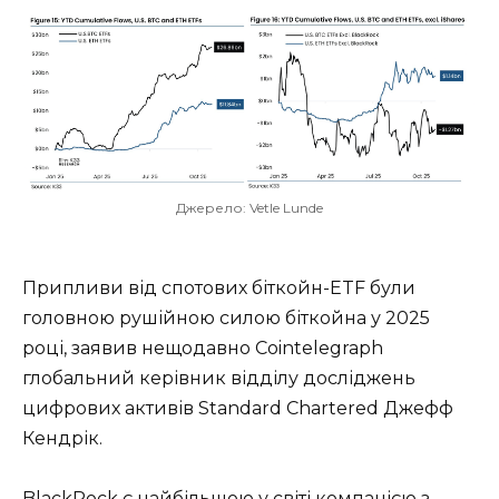
Джерело: Vetle Lunde
Припливи від спотових біткойн-ETF були
головною рушійною силою біткойна у 2025
році, заявив нещодавно Cointelegraph
глобальний керівник відділу досліджень
цифрових активів Standard Chartered Джефф
Кендрік.
BlackRock є найбільшою у світі компанією з