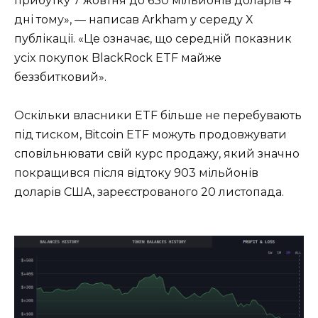
прибутку 7 жовтня до 630 мільйонів доларів 4
дні тому», — написав Arkham у середу X
публікації. «Це означає, що середній показник
усіх покупок BlackRock ETF майже
беззбитковий».
Оскільки власники ETF більше не перебувають
під тиском, Bitcoin ETF можуть продовжувати
сповільнювати свій курс продажу, який значно
покращився після відтоку 903 мільйонів
доларів США, зареєстрованого 20 листопада.