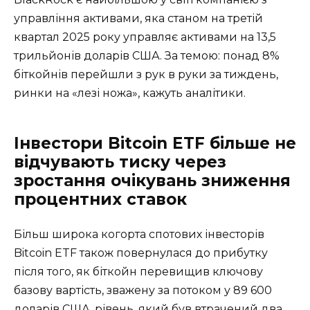
управління активами, яка станом на третій
квартал 2025 року управляє активами на 13,5
трильйонів доларів США. За темою: понад 8%
біткойнів перейшли з рук в руки за тиждень,
ринки на «лезі ножа», кажуть аналітики.
Інвестори Bitcoin ETF більше не
відчувають тиску через
зростання очікувань зниження
процентних ставок
Більш широка когорта спотових інвесторів
Bitcoin ETF також повернулася до прибутку
після того, як біткойн перевищив ключову
базову вартість, зважену за потоком у 89 600
доларів США, рівень, який був втрачений два